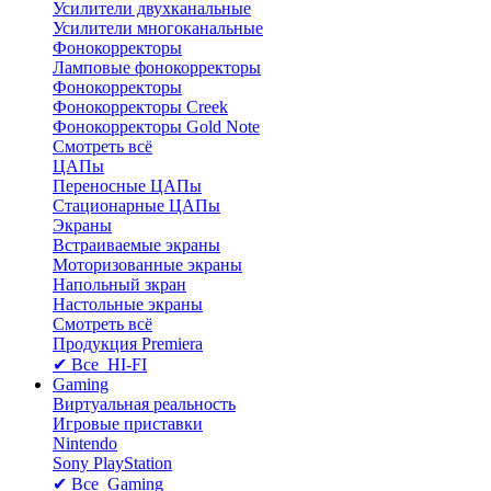
Усилители двухканальные
Усилители многоканальные
Фонокорректоры
Ламповые фонокорректоры
Фонокорректоры
Фонокорректоры Creek
Фонокорректоры Gold Note
Смотреть всё
ЦАПы
Переносные ЦАПы
Стационарные ЦАПы
Экраны
Встраиваемые экраны
Моторизованные экраны
Напольный зкран
Настольные экраны
Смотреть всё
Продукция Premiera
✔ Все HI-FI
Gaming
Виртуальная реальность
Игровые приставки
Nintendo
Sony PlayStation
✔ Все Gaming