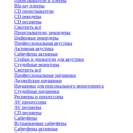
Проигрыватели и плееры
Blu-ray плееры
CD проигрыватели
CD рекодеры
CD ресиверы
Смотреть всё
Проигрыватели, рекордеры
Цифровые рекордеры
Профессиональная акустика
Активная акустика
Сабвуферы активные
Стойки и держатели для акустики
Студийные мониторы
Смотреть всё
Профессиональные наушники
Диджейские наушники
Наушники для персонального мониторинга
Студийные наушники
Ресиверы и процессоры
AV процессоры
AV ресиверы
CD ресиверы
Сабвуферы
Встраиваемые сабвуферы
Сабвуферы активные