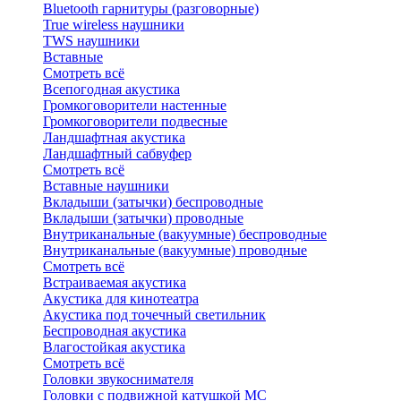
Bluetоoth гарнитуры (разговорные)
True wireless наушники
TWS наушники
Вставные
Смотреть всё
Всепогодная акустика
Громкоговорители настенные
Громкоговорители подвесные
Ландшафтная акустика
Ландшафтный сабвуфер
Смотреть всё
Вставные наушники
Вкладыши (затычки) беспроводные
Вкладыши (затычки) проводные
Внутриканальные (вакуумные) беспроводные
Внутриканальные (вакуумные) проводные
Смотреть всё
Встраиваемая акустика
Акустика для кинотеатра
Акустика под точечный светильник
Беспроводная акустика
Влагостойкая акустика
Смотреть всё
Головки звукоснимателя
Головки с подвижной катушкой MC