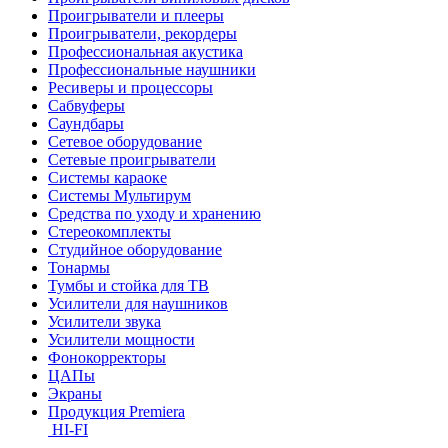
Проигрыватели и плееры
Проигрыватели, рекордеры
Профессиональная акустика
Профессиональные наушники
Ресиверы и процессоры
Сабвуферы
Саундбары
Сетевое оборудование
Сетевые проигрыватели
Системы караоке
Системы Мультирум
Средства по уходу и хранению
Стереокомплекты
Студийное оборудование
Тонармы
Тумбы и стойка для ТВ
Усилители для наушников
Усилители звука
Усилители мощности
Фонокорректоры
ЦАПы
Экраны
Продукция Premiera
HI-FI