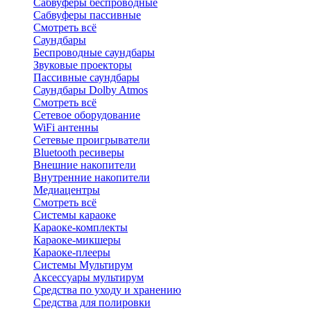
Сабвуферы беспроводные
Сабвуферы пассивные
Смотреть всё
Саундбары
Беспроводные саундбары
Звуковые проекторы
Пассивные саундбары
Саундбары Dolby Atmos
Смотреть всё
Сетевое оборудование
WiFi антенны
Сетевые проигрыватели
Bluetooth ресиверы
Внешние накопители
Внутренние накопители
Медиацентры
Смотреть всё
Системы караоке
Караоке-комплекты
Караоке-микшеры
Караоке-плееры
Системы Мультирум
Аксессуары мультирум
Средства по уходу и хранению
Средства для полировки