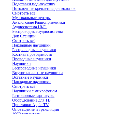
Подставки под акустику
Потолочные крепления для колонок
Смотреть всё
Музыкальные центры
Аналоговые Радиоприемники
Аудиосистема Hi-Fi
Беспроводные аудиосистемы
Док Станции
Смотреть всё
Накладные наушники
Беспроводные наушники
Костная проводимость
Проводные наушники
Наушники
Беспроводные наушники
Внутриканальные наушники
Вставные наушники
Накладные наушники
Смотреть всё
Наушники с микрофоном
Разговорные гарнитуры
Оборудование для ТВ
Приставки Apple TV
Оповещение и трансляция
100В усилители