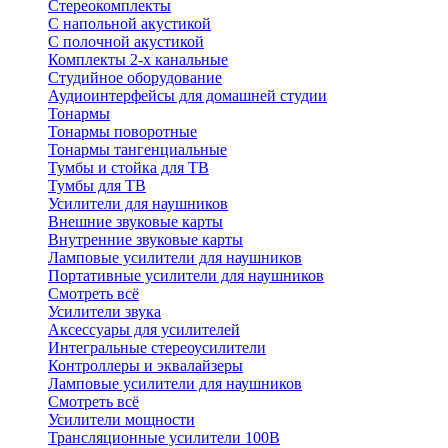
Стереокомплекты
C напольной акустикой
C полочной акустикой
Комплекты 2-х канальные
Студийное оборудование
Аудиоинтерфейсы для домашней студии
Тонармы
Тонармы поворотные
Тонармы тангенциальные
Тумбы и стойка для ТВ
Тумбы для ТВ
Усилители для наушников
Внешние звуковые карты
Внутренние звуковые карты
Ламповые усилители для наушников
Портативные усилители для наушников
Смотреть всё
Усилители звука
Аксессуары для усилителей
Интегральные стереоусилители
Контроллеры и эквалайзеры
Ламповые усилители для наушников
Смотреть всё
Усилители мощности
Трансляционные усилители 100В