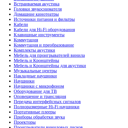
Встраиваемая акустика
Головки звукоснимателя
Домашние кинотеатры
Источники питания и фильтры
Кабели
Кабели для Hi-Fi оборудования
Клавишные инструменты
Коммутация
Коммутация и преобразование
Комплекты акустики
Мебель для проигрывателей винила
Мебель и Кронштейны
Мебель и Кронштейны для акустики
Музыкальные центры
Накладные наушники
Наушники
Наушники с микрофоном
Оборудование для ТВ
Оповещение и трансляция
Передача интерфейсных сигналов
Полноразмерные Hi-Fi наушники
Портативные плееры
Приборы обработки звука
Проекторы
Проигрыватели виниловых дисков