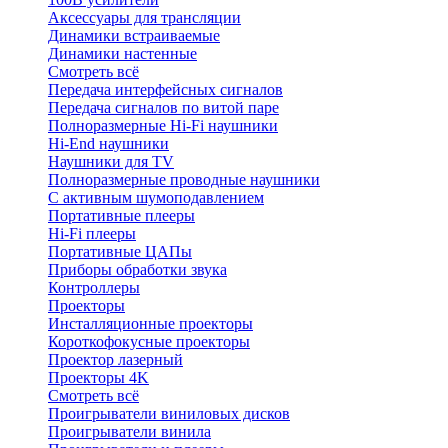
Аксессуары для трансляции
Динамики встраиваемые
Динамики настенные
Смотреть всё
Передача интерфейсных сигналов
Передача сигналов по витой паре
Полноразмерные Hi-Fi наушники
Hi-End наушники
Наушники для TV
Полноразмерные проводные наушники
С активным шумоподавлением
Портативные плееры
Hi-Fi плееры
Портативные ЦАПы
Приборы обработки звука
Контроллеры
Проекторы
Инсталляционные проекторы
Короткофокусные проекторы
Проектор лазерный
Проекторы 4K
Смотреть всё
Проигрыватели виниловых дисков
Проигрыватели винила