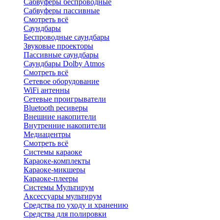
Сабвуферы беспроводные
Сабвуферы пассивные
Смотреть всё
Саундбары
Беспроводные саундбары
Звуковые проекторы
Пассивные саундбары
Саундбары Dolby Atmos
Смотреть всё
Сетевое оборудование
WiFi антенны
Сетевые проигрыватели
Bluetooth ресиверы
Внешние накопители
Внутренние накопители
Медиацентры
Смотреть всё
Системы караоке
Караоке-комплекты
Караоке-микшеры
Караоке-плееры
Системы Мультирум
Аксессуары мультирум
Средства по уходу и хранению
Средства для полировки