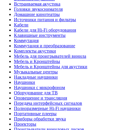
Встраиваемая акустика
Головки звукоснимателя
Домашние кинотеатры
Источники питания и фильтры
Кабели
Кабели для Hi-Fi оборудования
Клавишные инструменты
Коммутация
Коммутация и преобразование
Комплекты акустики
Мебель для проигрывателей винила
Мебель и Кронштейны
Мебель и Кронштейны для акустики
Музыкальные центры
Накладные наушники
Наушники
Наушники с микрофоном
Оборудование для ТВ
Оповещение и трансляция
Передача интерфейсных сигналов
Полноразмерные Hi-Fi наушники
Портативные плееры
Приборы обработки звука
Проекторы
Проигрыватели виниловых дисков