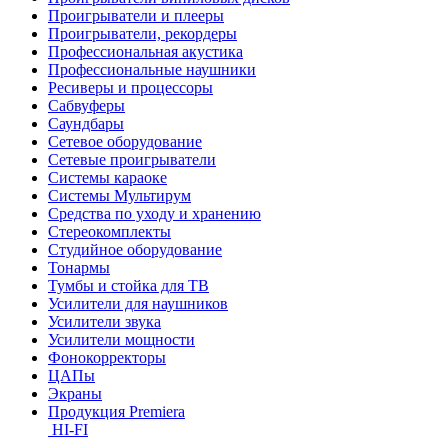
Проигрыватели и плееры
Проигрыватели, рекордеры
Профессиональная акустика
Профессиональные наушники
Ресиверы и процессоры
Сабвуферы
Саундбары
Сетевое оборудование
Сетевые проигрыватели
Системы караоке
Системы Мультирум
Средства по уходу и хранению
Стереокомплекты
Студийное оборудование
Тонармы
Тумбы и стойка для ТВ
Усилители для наушников
Усилители звука
Усилители мощности
Фонокорректоры
ЦАПы
Экраны
Продукция Premiera
HI-FI