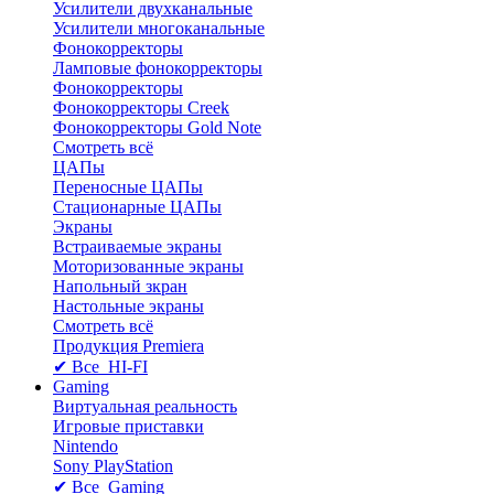
Усилители двухканальные
Усилители многоканальные
Фонокорректоры
Ламповые фонокорректоры
Фонокорректоры
Фонокорректоры Creek
Фонокорректоры Gold Note
Смотреть всё
ЦАПы
Переносные ЦАПы
Стационарные ЦАПы
Экраны
Встраиваемые экраны
Моторизованные экраны
Напольный зкран
Настольные экраны
Смотреть всё
Продукция Premiera
✔ Все HI-FI
Gaming
Виртуальная реальность
Игровые приставки
Nintendo
Sony PlayStation
✔ Все Gaming