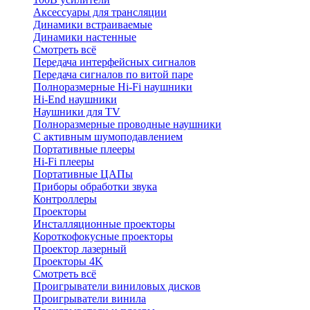
Аксессуары для трансляции
Динамики встраиваемые
Динамики настенные
Смотреть всё
Передача интерфейсных сигналов
Передача сигналов по витой паре
Полноразмерные Hi-Fi наушники
Hi-End наушники
Наушники для TV
Полноразмерные проводные наушники
С активным шумоподавлением
Портативные плееры
Hi-Fi плееры
Портативные ЦАПы
Приборы обработки звука
Контроллеры
Проекторы
Инсталляционные проекторы
Короткофокусные проекторы
Проектор лазерный
Проекторы 4K
Смотреть всё
Проигрыватели виниловых дисков
Проигрыватели винила