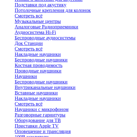
Подставки под акустику
Потолочные крепления для колонок
Смотреть всё
Музыкальные центры
Аналоговые Радиоприемники
Аудиосистема Hi-Fi
Беспроводные аудиосистемы
Док Станции
Смотреть всё
Накладные наушники
Беспроводные наушники
Костная проводимость
Проводные наушники
Наушники
Беспроводные наушники
Внутриканальные наушники
Вставные наушники
Накладные наушники
Смотреть всё
Наушники с микрофоном
Разговорные гарнитуры
Оборудование для ТВ
Приставки Apple TV
Оповещение и трансляция
100В усилители