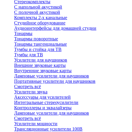
Стереокомплекты
C напольной акустикой
C полочной акустикой
Комплекты 2-х канальные
Студийное оборудование
Аудиоинтерфейсы для домашней студии
Тонармы
Тонармы поворотные
Тонармы тангенциальные
Тумбы и стойка для ТВ
Тумбы для ТВ
Усилители для наушников
Внешние звуковые карты
Внутренние звуковые карты
Ламповые усилители для наушников
Портативные усилители для наушников
Смотреть всё
Усилители звука
Аксессуары для усилителей
Интегральные стереоусилители
Контроллеры и эквалайзеры
Ламповые усилители для наушников
Смотреть всё
Усилители мощности
Трансляционные усилители 100В