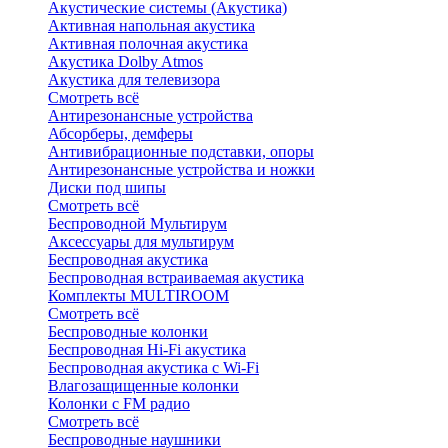
Акустические системы (Акустика)
Активная напольная акустика
Активная полочная акустика
Акустика Dolby Atmos
Акустика для телевизора
Смотреть всё
Антирезонансные устройства
Абсорберы, демферы
Антивибрационные подставки, опоры
Антирезонансные устройства и ножки
Диски под шипы
Смотреть всё
Беспроводной Мультирум
Аксессуары для мультирум
Беспроводная акустика
Беспроводная встраиваемая акустика
Комплекты MULTIROOM
Смотреть всё
Беспроводные колонки
Беспроводная Hi-Fi акустика
Беспроводная акустика с Wi-Fi
Влагозащищенные колонки
Колонки с FM радио
Смотреть всё
Беспроводные наушники