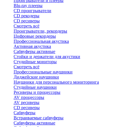
Проигрыватели и плееры
Blu-ray плееры
CD проигрыватели
CD рекодеры
CD ресиверы
Смотреть всё
Проигрыватели, рекордеры
Цифровые рекордеры
Профессиональная акустика
Активная акустика
Сабвуферы активные
Стойки и держатели для акустики
Студийные мониторы
Смотреть всё
Профессиональные наушники
Диджейские наушники
Наушники для персонального мониторинга
Студийные наушники
Ресиверы и процессоры
AV процессоры
AV ресиверы
CD ресиверы
Сабвуферы
Встраиваемые сабвуферы
Сабвуферы активные