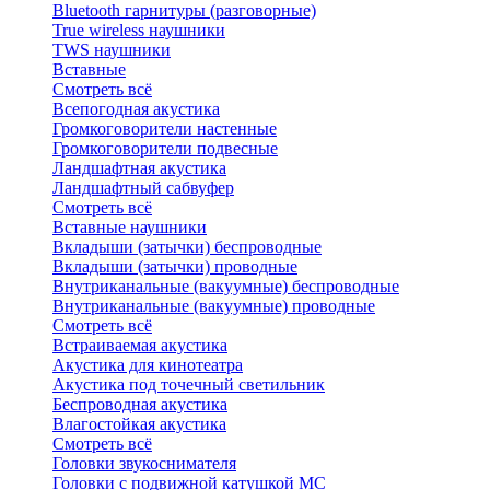
Bluetоoth гарнитуры (разговорные)
True wireless наушники
TWS наушники
Вставные
Смотреть всё
Всепогодная акустика
Громкоговорители настенные
Громкоговорители подвесные
Ландшафтная акустика
Ландшафтный сабвуфер
Смотреть всё
Вставные наушники
Вкладыши (затычки) беспроводные
Вкладыши (затычки) проводные
Внутриканальные (вакуумные) беспроводные
Внутриканальные (вакуумные) проводные
Смотреть всё
Встраиваемая акустика
Акустика для кинотеатра
Акустика под точечный светильник
Беспроводная акустика
Влагостойкая акустика
Смотреть всё
Головки звукоснимателя
Головки с подвижной катушкой MC