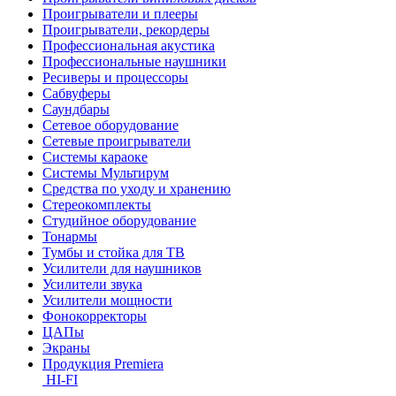
Проигрыватели и плееры
Проигрыватели, рекордеры
Профессиональная акустика
Профессиональные наушники
Ресиверы и процессоры
Сабвуферы
Саундбары
Сетевое оборудование
Сетевые проигрыватели
Системы караоке
Системы Мультирум
Средства по уходу и хранению
Стереокомплекты
Студийное оборудование
Тонармы
Тумбы и стойка для ТВ
Усилители для наушников
Усилители звука
Усилители мощности
Фонокорректоры
ЦАПы
Экраны
Продукция Premiera
HI-FI