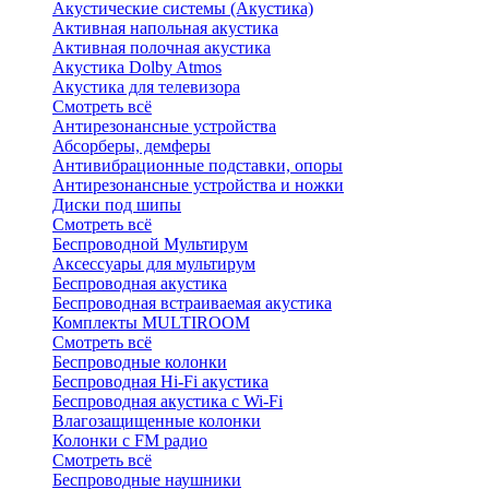
Акустические системы (Акустика)
Активная напольная акустика
Активная полочная акустика
Акустика Dolby Atmos
Акустика для телевизора
Смотреть всё
Антирезонансные устройства
Абсорберы, демферы
Антивибрационные подставки, опоры
Антирезонансные устройства и ножки
Диски под шипы
Смотреть всё
Беспроводной Мультирум
Аксессуары для мультирум
Беспроводная акустика
Беспроводная встраиваемая акустика
Комплекты MULTIROOM
Смотреть всё
Беспроводные колонки
Беспроводная Hi-Fi акустика
Беспроводная акустика с Wi-Fi
Влагозащищенные колонки
Колонки с FM радио
Смотреть всё
Беспроводные наушники