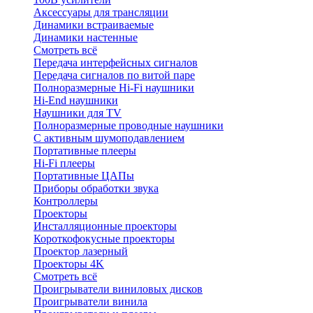
Аксессуары для трансляции
Динамики встраиваемые
Динамики настенные
Смотреть всё
Передача интерфейсных сигналов
Передача сигналов по витой паре
Полноразмерные Hi-Fi наушники
Hi-End наушники
Наушники для TV
Полноразмерные проводные наушники
С активным шумоподавлением
Портативные плееры
Hi-Fi плееры
Портативные ЦАПы
Приборы обработки звука
Контроллеры
Проекторы
Инсталляционные проекторы
Короткофокусные проекторы
Проектор лазерный
Проекторы 4K
Смотреть всё
Проигрыватели виниловых дисков
Проигрыватели винила