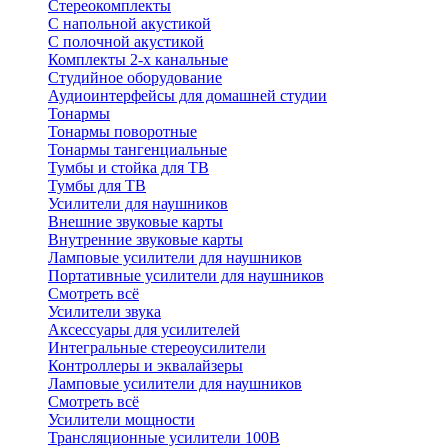
Стереокомплекты
C напольной акустикой
C полочной акустикой
Комплекты 2-х канальные
Студийное оборудование
Аудиоинтерфейсы для домашней студии
Тонармы
Тонармы поворотные
Тонармы тангенциальные
Тумбы и стойка для ТВ
Тумбы для ТВ
Усилители для наушников
Внешние звуковые карты
Внутренние звуковые карты
Ламповые усилители для наушников
Портативные усилители для наушников
Смотреть всё
Усилители звука
Аксессуары для усилителей
Интегральные стереоусилители
Контроллеры и эквалайзеры
Ламповые усилители для наушников
Смотреть всё
Усилители мощности
Трансляционные усилители 100В