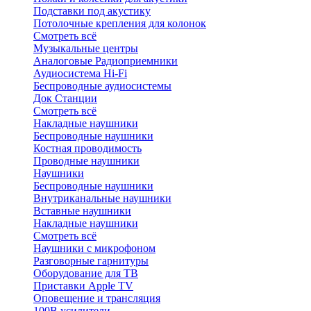
Подставки под акустику
Потолочные крепления для колонок
Смотреть всё
Музыкальные центры
Аналоговые Радиоприемники
Аудиосистема Hi-Fi
Беспроводные аудиосистемы
Док Станции
Смотреть всё
Накладные наушники
Беспроводные наушники
Костная проводимость
Проводные наушники
Наушники
Беспроводные наушники
Внутриканальные наушники
Вставные наушники
Накладные наушники
Смотреть всё
Наушники с микрофоном
Разговорные гарнитуры
Оборудование для ТВ
Приставки Apple TV
Оповещение и трансляция
100В усилители