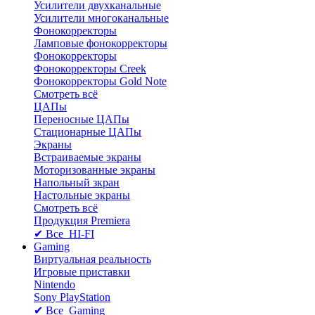
Усилители двухканальные
Усилители многоканальные
Фонокорректоры
Ламповые фонокорректоры
Фонокорректоры
Фонокорректоры Creek
Фонокорректоры Gold Note
Смотреть всё
ЦАПы
Переносные ЦАПы
Стационарные ЦАПы
Экраны
Встраиваемые экраны
Моторизованные экраны
Напольный зкран
Настольные экраны
Смотреть всё
Продукция Premiera
✔ Все HI-FI
Gaming
Виртуальная реальность
Игровые приставки
Nintendo
Sony PlayStation
✔ Все Gaming