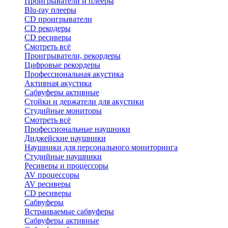
Проигрыватели и плееры
Blu-ray плееры
CD проигрыватели
CD рекодеры
CD ресиверы
Смотреть всё
Проигрыватели, рекордеры
Цифровые рекордеры
Профессиональная акустика
Активная акустика
Сабвуферы активные
Стойки и держатели для акустики
Студийные мониторы
Смотреть всё
Профессиональные наушники
Диджейские наушники
Наушники для персонального мониторинга
Студийные наушники
Ресиверы и процессоры
AV процессоры
AV ресиверы
CD ресиверы
Сабвуферы
Встраиваемые сабвуферы
Сабвуферы активные