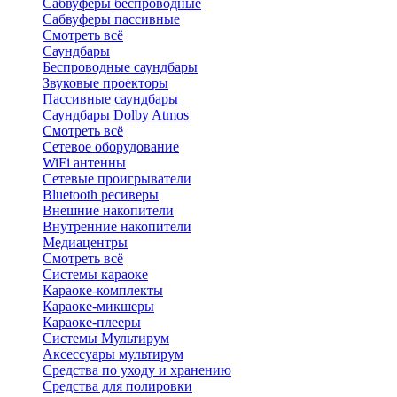
Сабвуферы беспроводные
Сабвуферы пассивные
Смотреть всё
Саундбары
Беспроводные саундбары
Звуковые проекторы
Пассивные саундбары
Саундбары Dolby Atmos
Смотреть всё
Сетевое оборудование
WiFi антенны
Сетевые проигрыватели
Bluetooth ресиверы
Внешние накопители
Внутренние накопители
Медиацентры
Смотреть всё
Системы караоке
Караоке-комплекты
Караоке-микшеры
Караоке-плееры
Системы Мультирум
Аксессуары мультирум
Средства по уходу и хранению
Средства для полировки