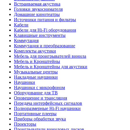
Встраиваемая акустика
Головки звукоснимателя
Домашние кинотеатры
Источники питания и фильтры
Кабели
Кабели для Hi-Fi оборудования
Клавишные инструменты
Коммутация
Коммутация и преобразование
Комплекты акустики
Мебель для проигрывателей винила
Мебель и Кронштейны
Мебель и Кронштейны для акустики
Музыкальные центры
Накладные наушники
Наушники
Наушники с микрофоном
Оборудование для ТВ
Оповещение и трансляция
Передача интерфейсных сигналов
Полноразмерные Hi-Fi наушники
Портативные плееры
Приборы обработки звука
Проекторы
Проигрыватели виниловых дисков