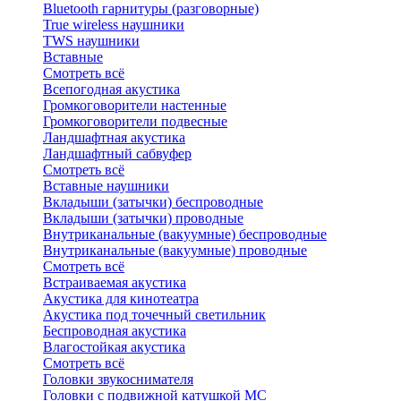
Bluetоoth гарнитуры (разговорные)
True wireless наушники
TWS наушники
Вставные
Смотреть всё
Всепогодная акустика
Громкоговорители настенные
Громкоговорители подвесные
Ландшафтная акустика
Ландшафтный сабвуфер
Смотреть всё
Вставные наушники
Вкладыши (затычки) беспроводные
Вкладыши (затычки) проводные
Внутриканальные (вакуумные) беспроводные
Внутриканальные (вакуумные) проводные
Смотреть всё
Встраиваемая акустика
Акустика для кинотеатра
Акустика под точечный светильник
Беспроводная акустика
Влагостойкая акустика
Смотреть всё
Головки звукоснимателя
Головки с подвижной катушкой MC