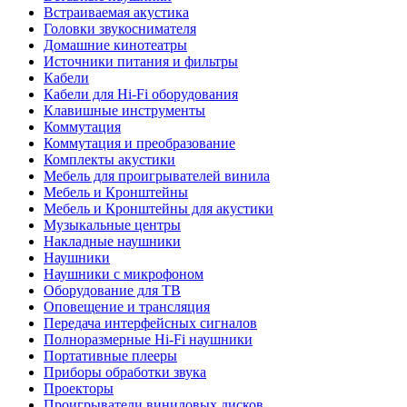
Встраиваемая акустика
Головки звукоснимателя
Домашние кинотеатры
Источники питания и фильтры
Кабели
Кабели для Hi-Fi оборудования
Клавишные инструменты
Коммутация
Коммутация и преобразование
Комплекты акустики
Мебель для проигрывателей винила
Мебель и Кронштейны
Мебель и Кронштейны для акустики
Музыкальные центры
Накладные наушники
Наушники
Наушники с микрофоном
Оборудование для ТВ
Оповещение и трансляция
Передача интерфейсных сигналов
Полноразмерные Hi-Fi наушники
Портативные плееры
Приборы обработки звука
Проекторы
Проигрыватели виниловых дисков