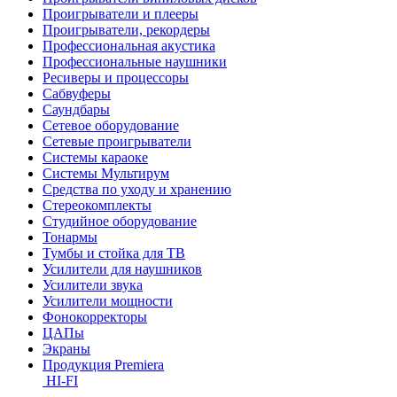
Проигрыватели и плееры
Проигрыватели, рекордеры
Профессиональная акустика
Профессиональные наушники
Ресиверы и процессоры
Сабвуферы
Саундбары
Сетевое оборудование
Сетевые проигрыватели
Системы караоке
Системы Мультирум
Средства по уходу и хранению
Стереокомплекты
Студийное оборудование
Тонармы
Тумбы и стойка для ТВ
Усилители для наушников
Усилители звука
Усилители мощности
Фонокорректоры
ЦАПы
Экраны
Продукция Premiera
HI-FI