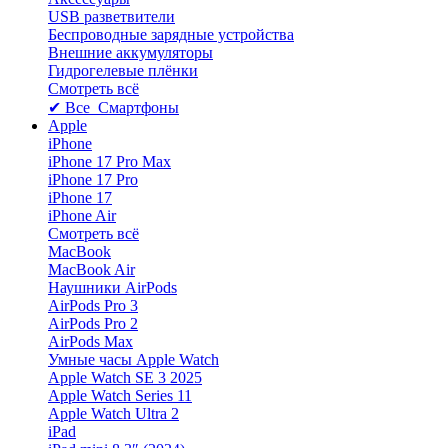
USB разветвители
Беспроводные зарядные устройства
Внешние аккумуляторы
Гидрогелевые плёнки
Смотреть всё
✔ Все Смартфоны
Apple
iPhone
iPhone 17 Pro Max
iPhone 17 Pro
iPhone 17
iPhone Air
Смотреть всё
MacBook
MacBook Air
Наушники AirPods
AirPods Pro 3
AirPods Pro 2
AirPods Max
Умные часы Apple Watch
Apple Watch SE 3 2025
Apple Watch Series 11
Apple Watch Ultra 2
iPad