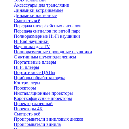
Аксессуары для трансляции
Динамики встраиваемые
Динамики настенные
Смотреть всё
Передача интерфейсных сигналов
Передача сигналов по витой паре
Полноразмерные Hi-Fi наушники
Hi-End наушники
Наушники для TV
Полноразмерные проводные наушники
С активным шумоподавлением
Портативные плееры
Hi-Fi плееры
Портативные ЦАПы
Приборы обработки звука
Контроллеры
Проекторы
Инсталляционные проекторы
Короткофокусные проекторы
Проектор лазерный
Проекторы 4K
Смотреть всё
Проигрыватели виниловых дисков
Проигрыватели винила