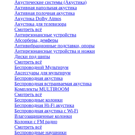
Акустические системы (Акустика)
Активная напольная акустика
Активная полочная акустика
Акустика Dolby Atmos
Акустика для телевизора
Смотреть всё
Антирезонансные устройства
Абсорберы, демферы
Антивибрационные подставки, опоры
Антирезонансные устройства и ножки
Диски под шипы
Смотреть всё
Беспроводной Мультирум
Аксессуары для мультирум
Беспроводная акустика
Беспроводная встраиваемая акустика
Комплекты MULTIROOM
Смотреть всё
Беспроводные колонки
Беспроводная Hi-Fi акустика
Беспроводная акустика с Wi-Fi
Влагозащищенные колонки
Колонки с FM радио
Смотреть всё
Беспроводные наушники