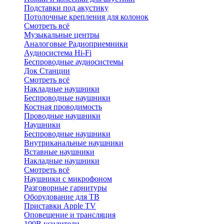
Подставки под акустику
Потолочные крепления для колонок
Смотреть всё
Музыкальные центры
Аналоговые Радиоприемники
Аудиосистема Hi-Fi
Беспроводные аудиосистемы
Док Станции
Смотреть всё
Накладные наушники
Беспроводные наушники
Костная проводимость
Проводные наушники
Наушники
Беспроводные наушники
Внутриканальные наушники
Вставные наушники
Накладные наушники
Смотреть всё
Наушники с микрофоном
Разговорные гарнитуры
Оборудование для ТВ
Приставки Apple TV
Оповещение и трансляция
100В усилители