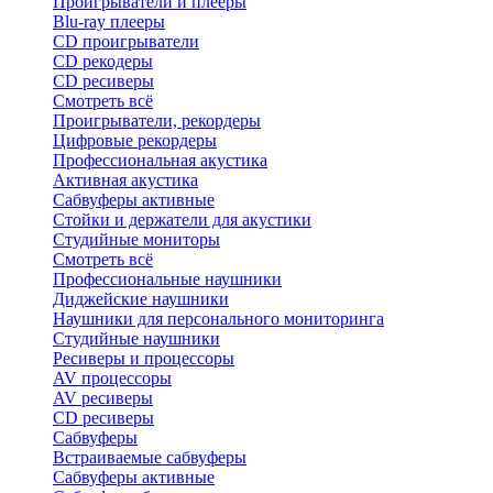
Проигрыватели и плееры
Blu-ray плееры
CD проигрыватели
CD рекодеры
CD ресиверы
Смотреть всё
Проигрыватели, рекордеры
Цифровые рекордеры
Профессиональная акустика
Активная акустика
Сабвуферы активные
Стойки и держатели для акустики
Студийные мониторы
Смотреть всё
Профессиональные наушники
Диджейские наушники
Наушники для персонального мониторинга
Студийные наушники
Ресиверы и процессоры
AV процессоры
AV ресиверы
CD ресиверы
Сабвуферы
Встраиваемые сабвуферы
Сабвуферы активные