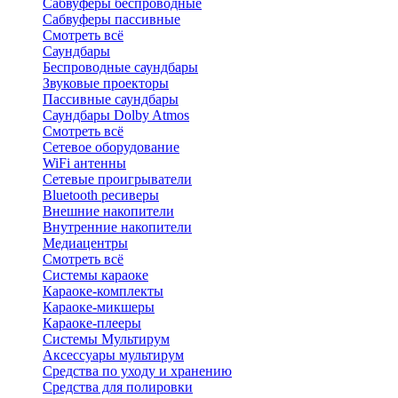
Сабвуферы беспроводные
Сабвуферы пассивные
Смотреть всё
Саундбары
Беспроводные саундбары
Звуковые проекторы
Пассивные саундбары
Саундбары Dolby Atmos
Смотреть всё
Сетевое оборудование
WiFi антенны
Сетевые проигрыватели
Bluetooth ресиверы
Внешние накопители
Внутренние накопители
Медиацентры
Смотреть всё
Системы караоке
Караоке-комплекты
Караоке-микшеры
Караоке-плееры
Системы Мультирум
Аксессуары мультирум
Средства по уходу и хранению
Средства для полировки