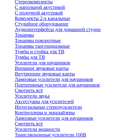
Стереокомплекты
C напольной акустикой
C полочной акустикой
Комплекты 2-х канальные
Студийное оборудование
Аудиоинтерфейсы для домашней студии
Тонармы
Тонармы поворотные
Тонармы тангенциальные
Тумбы и стойка для ТВ
Тумбы для ТВ
Усилители для наушников
Внешние звуковые карты
Внутренние звуковые карты
Ламповые усилители для наушников
Портативные усилители для наушников
Смотреть всё
Усилители звука
Аксессуары для усилителей
Интегральные стереоусилители
Контроллеры и эквалайзеры
Ламповые усилители для наушников
Смотреть всё
Усилители мощности
Трансляционные усилители 100В