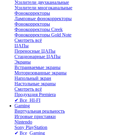
Усилители двухканальные
Усилители многоканальные
Фонокорректоры
Ламповые фонокорректоры
Фонокорректоры
Фонокорректоры Creek
Фонокорректоры Gold Note
Смотреть всё
ЦАПы
Переносные ЦАПы
Стационарные ЦАПы
Экраны
Встраиваемые экраны
Моторизованные экраны
Напольный зкран
Настольные экраны
Смотреть всё
Продукция Premiera
✔ Все HI-FI
Gaming
Виртуальная реальность
Игровые приставки
Nintendo
Sony PlayStation
✔ Все Gaming