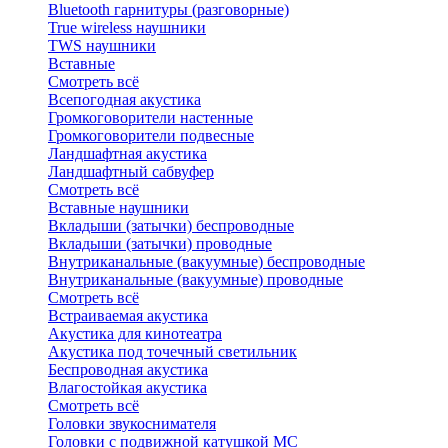
Bluetоoth гарнитуры (разговорные)
True wireless наушники
TWS наушники
Вставные
Смотреть всё
Всепогодная акустика
Громкоговорители настенные
Громкоговорители подвесные
Ландшафтная акустика
Ландшафтный сабвуфер
Смотреть всё
Вставные наушники
Вкладыши (затычки) беспроводные
Вкладыши (затычки) проводные
Внутриканальные (вакуумные) беспроводные
Внутриканальные (вакуумные) проводные
Смотреть всё
Встраиваемая акустика
Акустика для кинотеатра
Акустика под точечный светильник
Беспроводная акустика
Влагостойкая акустика
Смотреть всё
Головки звукоснимателя
Головки с подвижной катушкой MC