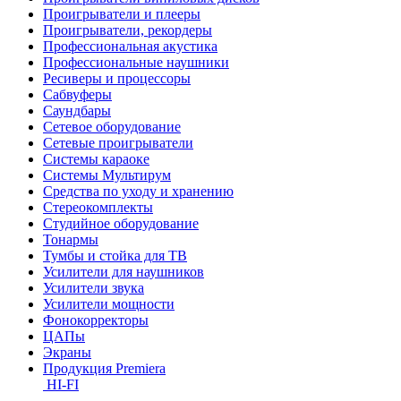
Проигрыватели и плееры
Проигрыватели, рекордеры
Профессиональная акустика
Профессиональные наушники
Ресиверы и процессоры
Сабвуферы
Саундбары
Сетевое оборудование
Сетевые проигрыватели
Системы караоке
Системы Мультирум
Средства по уходу и хранению
Стереокомплекты
Студийное оборудование
Тонармы
Тумбы и стойка для ТВ
Усилители для наушников
Усилители звука
Усилители мощности
Фонокорректоры
ЦАПы
Экраны
Продукция Premiera
HI-FI