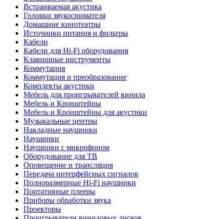
Встраиваемая акустика
Головки звукоснимателя
Домашние кинотеатры
Источники питания и фильтры
Кабели
Кабели для Hi-Fi оборудования
Клавишные инструменты
Коммутация
Коммутация и преобразование
Комплекты акустики
Мебель для проигрывателей винила
Мебель и Кронштейны
Мебель и Кронштейны для акустики
Музыкальные центры
Накладные наушники
Наушники
Наушники с микрофоном
Оборудование для ТВ
Оповещение и трансляция
Передача интерфейсных сигналов
Полноразмерные Hi-Fi наушники
Портативные плееры
Приборы обработки звука
Проекторы
Проигрыватели виниловых дисков