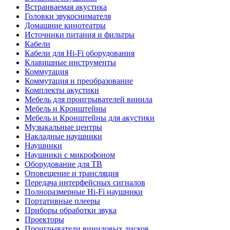
Встраиваемая акустика
Головки звукоснимателя
Домашние кинотеатры
Источники питания и фильтры
Кабели
Кабели для Hi-Fi оборудования
Клавишные инструменты
Коммутация
Коммутация и преобразование
Комплекты акустики
Мебель для проигрывателей винила
Мебель и Кронштейны
Мебель и Кронштейны для акустики
Музыкальные центры
Накладные наушники
Наушники
Наушники с микрофоном
Оборудование для ТВ
Оповещение и трансляция
Передача интерфейсных сигналов
Полноразмерные Hi-Fi наушники
Портативные плееры
Приборы обработки звука
Проекторы
Проигрыватели виниловых дисков