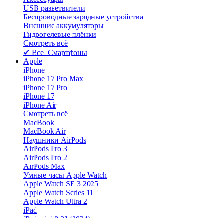
USB разветвители
Беспроводные зарядные устройства
Внешние аккумуляторы
Гидрогелевые плёнки
Смотреть всё
✔ Все Смартфоны
Apple
iPhone
iPhone 17 Pro Max
iPhone 17 Pro
iPhone 17
iPhone Air
Смотреть всё
MacBook
MacBook Air
Наушники AirPods
AirPods Pro 3
AirPods Pro 2
AirPods Max
Умные часы Apple Watch
Apple Watch SE 3 2025
Apple Watch Series 11
Apple Watch Ultra 2
iPad