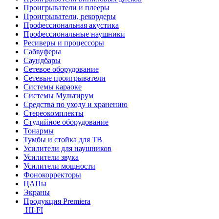
Проигрыватели и плееры
Проигрыватели, рекордеры
Профессиональная акустика
Профессиональные наушники
Ресиверы и процессоры
Сабвуферы
Саундбары
Сетевое оборудование
Сетевые проигрыватели
Системы караоке
Системы Мультирум
Средства по уходу и хранению
Стереокомплекты
Студийное оборудование
Тонармы
Тумбы и стойка для ТВ
Усилители для наушников
Усилители звука
Усилители мощности
Фонокорректоры
ЦАПы
Экраны
Продукция Premiera
HI-FI