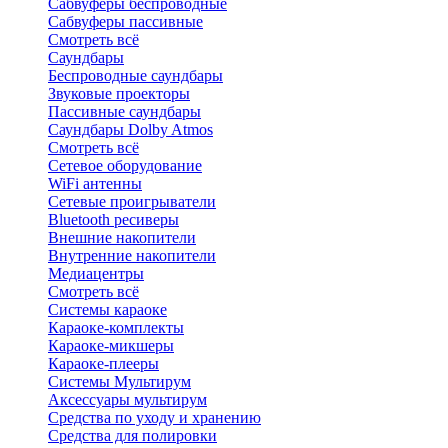
Сабвуферы беспроводные
Сабвуферы пассивные
Смотреть всё
Саундбары
Беспроводные саундбары
Звуковые проекторы
Пассивные саундбары
Саундбары Dolby Atmos
Смотреть всё
Сетевое оборудование
WiFi антенны
Сетевые проигрыватели
Bluetooth ресиверы
Внешние накопители
Внутренние накопители
Медиацентры
Смотреть всё
Системы караоке
Караоке-комплекты
Караоке-микшеры
Караоке-плееры
Системы Мультирум
Аксессуары мультирум
Средства по уходу и хранению
Средства для полировки