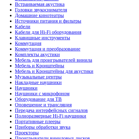
Встраиваемая акустика
Головки звукоснимателя
Домашние кинотеатры
Источники питания и фильтры
Кабели
Кабели для Hi-Fi оборудования
Клавишные инструменты
Коммутация
Коммутация и преобразование
Комплекты акустики
Мебель для проигрывателей винила
Мебель и Кронштейны
Мебель и Кронштейны для акустики
Музыкальные центры
Накладные наушники
Наушники
Наушники с микрофоном
Оборудование для ТВ
Оповещение и трансляция
Передача интерфейсных сигналов
Полноразмерные Hi-Fi наушники
Портативные плееры
Приборы обработки звука
Проекторы
Проигрыватели виниловых дисков