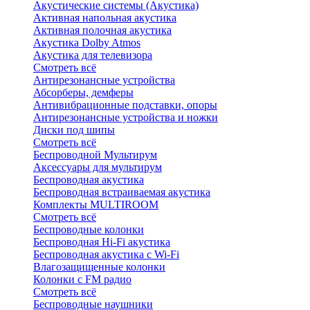
Акустические системы (Акустика)
Активная напольная акустика
Активная полочная акустика
Акустика Dolby Atmos
Акустика для телевизора
Смотреть всё
Антирезонансные устройства
Абсорберы, демферы
Антивибрационные подставки, опоры
Антирезонансные устройства и ножки
Диски под шипы
Смотреть всё
Беспроводной Мультирум
Аксессуары для мультирум
Беспроводная акустика
Беспроводная встраиваемая акустика
Комплекты MULTIROOM
Смотреть всё
Беспроводные колонки
Беспроводная Hi-Fi акустика
Беспроводная акустика с Wi-Fi
Влагозащищенные колонки
Колонки с FM радио
Смотреть всё
Беспроводные наушники