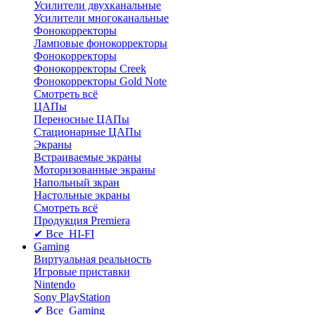
Усилители двухканальные
Усилители многоканальные
Фонокорректоры
Ламповые фонокорректоры
Фонокорректоры
Фонокорректоры Creek
Фонокорректоры Gold Note
Смотреть всё
ЦАПы
Переносные ЦАПы
Стационарные ЦАПы
Экраны
Встраиваемые экраны
Моторизованные экраны
Напольный зкран
Настольные экраны
Смотреть всё
Продукция Premiera
✔ Все HI-FI
Gaming
Виртуальная реальность
Игровые приставки
Nintendo
Sony PlayStation
✔ Все Gaming