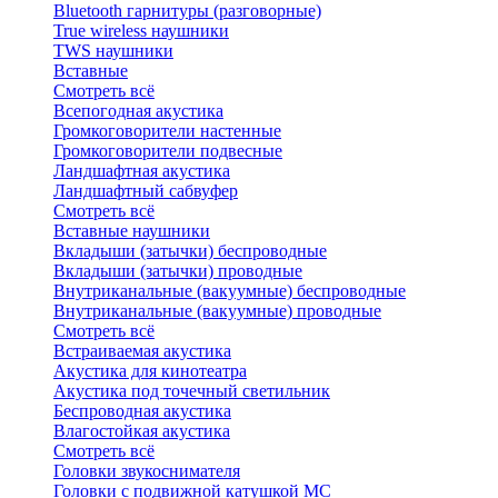
Bluetоoth гарнитуры (разговорные)
True wireless наушники
TWS наушники
Вставные
Смотреть всё
Всепогодная акустика
Громкоговорители настенные
Громкоговорители подвесные
Ландшафтная акустика
Ландшафтный сабвуфер
Смотреть всё
Вставные наушники
Вкладыши (затычки) беспроводные
Вкладыши (затычки) проводные
Внутриканальные (вакуумные) беспроводные
Внутриканальные (вакуумные) проводные
Смотреть всё
Встраиваемая акустика
Акустика для кинотеатра
Акустика под точечный светильник
Беспроводная акустика
Влагостойкая акустика
Смотреть всё
Головки звукоснимателя
Головки с подвижной катушкой MC