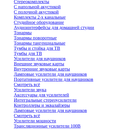
Стереокомплекты
C напольной акустикой
C полочной акустикой
Комплекты 2-х канальные
Студийное оборудование
Аудиоинтерфейсы для домашней студии
Тонармы
Тонармы поворотные
Тонармы тангенциальные
Тумбы и стойка для ТВ
Тумбы для ТВ
Усилители для наушников
Внешние звуковые карты
Внутренние звуковые карты
Ламповые усилители для наушников
Портативные усилители для наушников
Смотреть всё
Усилители звука
Аксессуары для усилителей
Интегральные стереоусилители
Контроллеры и эквалайзеры
Ламповые усилители для наушников
Смотреть всё
Усилители мощности
Трансляционные усилители 100В