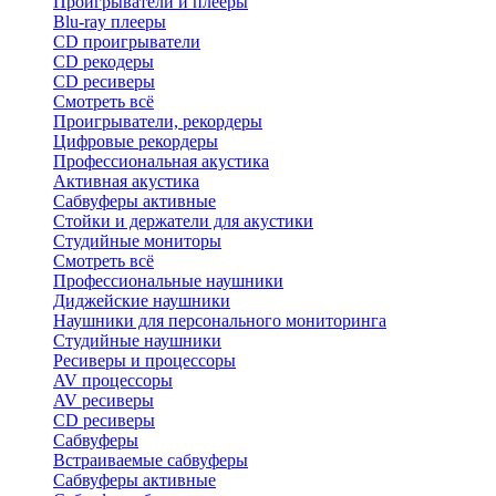
Проигрыватели и плееры
Blu-ray плееры
CD проигрыватели
CD рекодеры
CD ресиверы
Смотреть всё
Проигрыватели, рекордеры
Цифровые рекордеры
Профессиональная акустика
Активная акустика
Сабвуферы активные
Стойки и держатели для акустики
Студийные мониторы
Смотреть всё
Профессиональные наушники
Диджейские наушники
Наушники для персонального мониторинга
Студийные наушники
Ресиверы и процессоры
AV процессоры
AV ресиверы
CD ресиверы
Сабвуферы
Встраиваемые сабвуферы
Сабвуферы активные