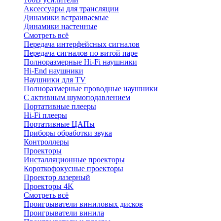
Аксессуары для трансляции
Динамики встраиваемые
Динамики настенные
Смотреть всё
Передача интерфейсных сигналов
Передача сигналов по витой паре
Полноразмерные Hi-Fi наушники
Hi-End наушники
Наушники для TV
Полноразмерные проводные наушники
С активным шумоподавлением
Портативные плееры
Hi-Fi плееры
Портативные ЦАПы
Приборы обработки звука
Контроллеры
Проекторы
Инсталляционные проекторы
Короткофокусные проекторы
Проектор лазерный
Проекторы 4K
Смотреть всё
Проигрыватели виниловых дисков
Проигрыватели винила