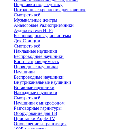
Подставки под акустику
Потолочные крепления для колонок
Смотреть всё
Музыкальные центры
Аналоговые Радиоприемники
Аудиосистема Hi-Fi
Беспроводные аудиосистемы
Док Станции
Смотреть всё
Накладные наушники
Беспроводные наушники
Костная проводимость
Проводные наушники
Наушники
Беспроводные наушники
Внутриканальные наушники
Вставные наушники
Накладные наушники
Смотреть всё
Наушники с микрофоном
Разговорные гарнитуры
Оборудование для ТВ
Приставки Apple TV
Оповещение и трансляция
100В усилители