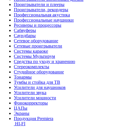
Проигрыватели и плееры
Проигрыватели, рекордеры
Профессиональная акустика
Профессиональные наушники
Ресиверы и процессоры
Сабвуферы
Саундбары
Сетевое оборудование
Сетевые проигрыватели
Системы караоке
Системы Мультирум
Средства по уходу и хранению
Стереокомплекты
Студийное оборудование
Тонармы
Тумбы и стойка для ТВ
Усилители для наушников
Усилители звука
Усилители мощности
Фонокорректоры
ЦАПы
Экраны
Продукция Premiera
HI-FI