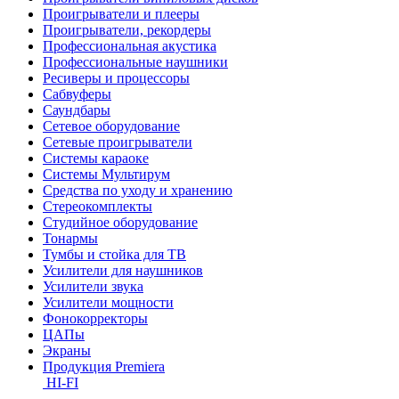
Проигрыватели и плееры
Проигрыватели, рекордеры
Профессиональная акустика
Профессиональные наушники
Ресиверы и процессоры
Сабвуферы
Саундбары
Сетевое оборудование
Сетевые проигрыватели
Системы караоке
Системы Мультирум
Средства по уходу и хранению
Стереокомплекты
Студийное оборудование
Тонармы
Тумбы и стойка для ТВ
Усилители для наушников
Усилители звука
Усилители мощности
Фонокорректоры
ЦАПы
Экраны
Продукция Premiera
HI-FI