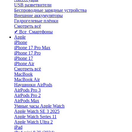
USB разветвители
Беспроводные зарядные устройства
Внешние аккумуляторы
Гидрогелевые плёнки
Смотреть всё
✔ Все Смартфоны
Apple
iPhone
iPhone 17 Pro Max
iPhone 17 Pro
iPhone 17
iPhone Air
Смотреть всё
MacBook
MacBook Air
Наушники AirPods
AirPods Pro 3
AirPods Pro 2
AirPods Max
Умные часы Apple Watch
Apple Watch SE 3 2025
Apple Watch Series 11
Apple Watch Ultra 2
iPad