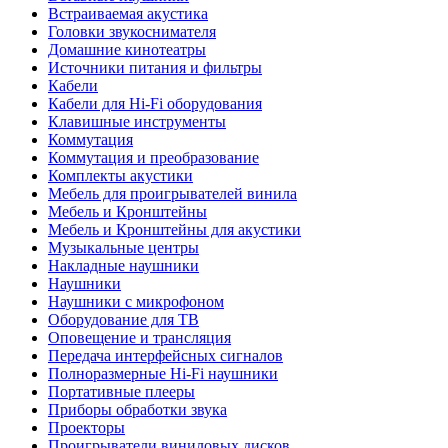
Встраиваемая акустика
Головки звукоснимателя
Домашние кинотеатры
Источники питания и фильтры
Кабели
Кабели для Hi-Fi оборудования
Клавишные инструменты
Коммутация
Коммутация и преобразование
Комплекты акустики
Мебель для проигрывателей винила
Мебель и Кронштейны
Мебель и Кронштейны для акустики
Музыкальные центры
Накладные наушники
Наушники
Наушники с микрофоном
Оборудование для ТВ
Оповещение и трансляция
Передача интерфейсных сигналов
Полноразмерные Hi-Fi наушники
Портативные плееры
Приборы обработки звука
Проекторы
Проигрыватели виниловых дисков