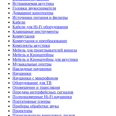
Встраиваемая акустика
Головки звукоснимателя
Домашние кинотеатры
Источники питания и фильтры
Кабели
Кабели для Hi-Fi оборудования
Клавишные инструменты
Коммутация
Коммутация и преобразование
Комплекты акустики
Мебель для проигрывателей винила
Мебель и Кронштейны
Мебель и Кронштейны для акустики
Музыкальные центры
Накладные наушники
Наушники
Наушники с микрофоном
Оборудование для ТВ
Оповещение и трансляция
Передача интерфейсных сигналов
Полноразмерные Hi-Fi наушники
Портативные плееры
Приборы обработки звука
Проекторы
Проигрыватели виниловых дисков