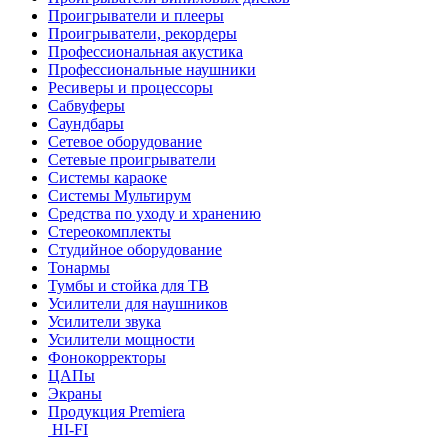
Проигрыватели и плееры
Проигрыватели, рекордеры
Профессиональная акустика
Профессиональные наушники
Ресиверы и процессоры
Сабвуферы
Саундбары
Сетевое оборудование
Сетевые проигрыватели
Системы караоке
Системы Мультирум
Средства по уходу и хранению
Стереокомплекты
Студийное оборудование
Тонармы
Тумбы и стойка для ТВ
Усилители для наушников
Усилители звука
Усилители мощности
Фонокорректоры
ЦАПы
Экраны
Продукция Premiera
HI-FI