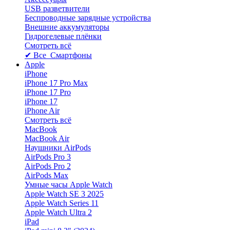
USB разветвители
Беспроводные зарядные устройства
Внешние аккумуляторы
Гидрогелевые плёнки
Смотреть всё
✔ Все Смартфоны
Apple
iPhone
iPhone 17 Pro Max
iPhone 17 Pro
iPhone 17
iPhone Air
Смотреть всё
MacBook
MacBook Air
Наушники AirPods
AirPods Pro 3
AirPods Pro 2
AirPods Max
Умные часы Apple Watch
Apple Watch SE 3 2025
Apple Watch Series 11
Apple Watch Ultra 2
iPad