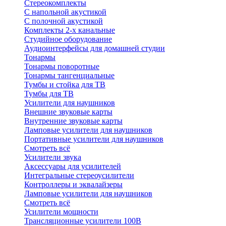
Стереокомплекты
C напольной акустикой
C полочной акустикой
Комплекты 2-х канальные
Студийное оборудование
Аудиоинтерфейсы для домашней студии
Тонармы
Тонармы поворотные
Тонармы тангенциальные
Тумбы и стойка для ТВ
Тумбы для ТВ
Усилители для наушников
Внешние звуковые карты
Внутренние звуковые карты
Ламповые усилители для наушников
Портативные усилители для наушников
Смотреть всё
Усилители звука
Аксессуары для усилителей
Интегральные стереоусилители
Контроллеры и эквалайзеры
Ламповые усилители для наушников
Смотреть всё
Усилители мощности
Трансляционные усилители 100В