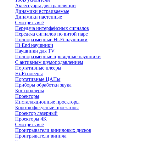
Аксессуары для трансляции
Динамики встраиваемые
Динамики настенные
Смотреть всё
Передача интерфейсных сигналов
Передача сигналов по витой паре
Полноразмерные Hi-Fi наушники
Hi-End наушники
Наушники для TV
Полноразмерные проводные наушники
С активным шумоподавлением
Портативные плееры
Hi-Fi плееры
Портативные ЦАПы
Приборы обработки звука
Контроллеры
Проекторы
Инсталляционные проекторы
Короткофокусные проекторы
Проектор лазерный
Проекторы 4K
Смотреть всё
Проигрыватели виниловых дисков
Проигрыватели винила