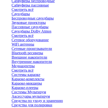
Сабвуферы беспроводные
Сабвуферы пассивные
Смотреть всё
Саундбары
Беспроводные саундбары
Звуковые проекторы
Пассивные саундбары
Саундбары Dolby Atmos
Смотреть всё
Сетевое оборудование
WiFi антенны
Сетевые проигрыватели
Bluetooth ресиверы
Внешние накопители
Внутренние накопители
Медиацентры
Смотреть всё
Системы караоке
Караоке-комплекты
Караоке-микшеры
Караоке-плееры
Системы Мультирум
Аксессуары мультирум
Средства по уходу и хранению
Средства для полировки