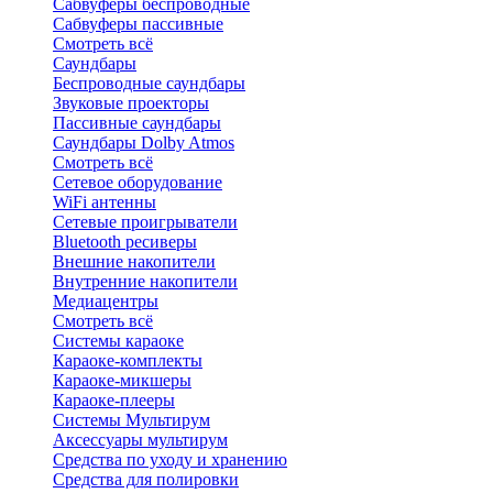
Сабвуферы беспроводные
Сабвуферы пассивные
Смотреть всё
Саундбары
Беспроводные саундбары
Звуковые проекторы
Пассивные саундбары
Саундбары Dolby Atmos
Смотреть всё
Сетевое оборудование
WiFi антенны
Сетевые проигрыватели
Bluetooth ресиверы
Внешние накопители
Внутренние накопители
Медиацентры
Смотреть всё
Системы караоке
Караоке-комплекты
Караоке-микшеры
Караоке-плееры
Системы Мультирум
Аксессуары мультирум
Средства по уходу и хранению
Средства для полировки