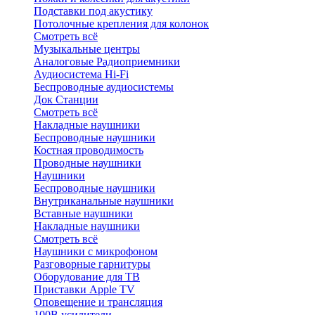
Подставки под акустику
Потолочные крепления для колонок
Смотреть всё
Музыкальные центры
Аналоговые Радиоприемники
Аудиосистема Hi-Fi
Беспроводные аудиосистемы
Док Станции
Смотреть всё
Накладные наушники
Беспроводные наушники
Костная проводимость
Проводные наушники
Наушники
Беспроводные наушники
Внутриканальные наушники
Вставные наушники
Накладные наушники
Смотреть всё
Наушники с микрофоном
Разговорные гарнитуры
Оборудование для ТВ
Приставки Apple TV
Оповещение и трансляция
100В усилители