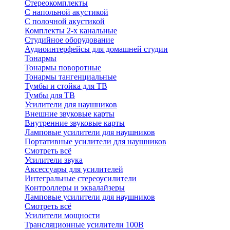
Стереокомплекты
C напольной акустикой
C полочной акустикой
Комплекты 2-х канальные
Студийное оборудование
Аудиоинтерфейсы для домашней студии
Тонармы
Тонармы поворотные
Тонармы тангенциальные
Тумбы и стойка для ТВ
Тумбы для ТВ
Усилители для наушников
Внешние звуковые карты
Внутренние звуковые карты
Ламповые усилители для наушников
Портативные усилители для наушников
Смотреть всё
Усилители звука
Аксессуары для усилителей
Интегральные стереоусилители
Контроллеры и эквалайзеры
Ламповые усилители для наушников
Смотреть всё
Усилители мощности
Трансляционные усилители 100В