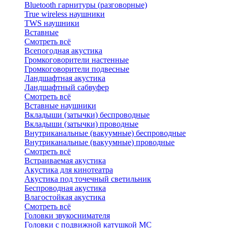
Bluetоoth гарнитуры (разговорные)
True wireless наушники
TWS наушники
Вставные
Смотреть всё
Всепогодная акустика
Громкоговорители настенные
Громкоговорители подвесные
Ландшафтная акустика
Ландшафтный сабвуфер
Смотреть всё
Вставные наушники
Вкладыши (затычки) беспроводные
Вкладыши (затычки) проводные
Внутриканальные (вакуумные) беспроводные
Внутриканальные (вакуумные) проводные
Смотреть всё
Встраиваемая акустика
Акустика для кинотеатра
Акустика под точечный светильник
Беспроводная акустика
Влагостойкая акустика
Смотреть всё
Головки звукоснимателя
Головки с подвижной катушкой MC