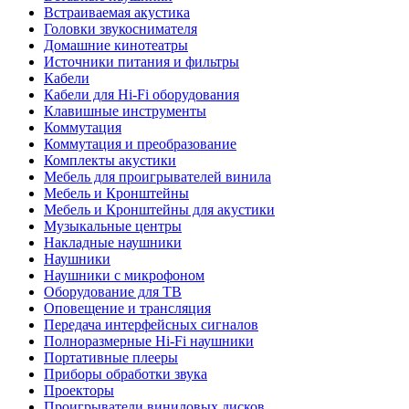
Встраиваемая акустика
Головки звукоснимателя
Домашние кинотеатры
Источники питания и фильтры
Кабели
Кабели для Hi-Fi оборудования
Клавишные инструменты
Коммутация
Коммутация и преобразование
Комплекты акустики
Мебель для проигрывателей винила
Мебель и Кронштейны
Мебель и Кронштейны для акустики
Музыкальные центры
Накладные наушники
Наушники
Наушники с микрофоном
Оборудование для ТВ
Оповещение и трансляция
Передача интерфейсных сигналов
Полноразмерные Hi-Fi наушники
Портативные плееры
Приборы обработки звука
Проекторы
Проигрыватели виниловых дисков