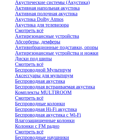
Акустические системы (Акустика)
Активная напольная акустика
Активная полочная акустика
Акустика Dolby Atmos
Акустика для телевизора
Смотреть всё
Антирезонансные устройства
Абсорберы, демферы
Антивибрационные подставки, опоры
Антирезонансные устройства и ножки
Диски под шипы
Смотреть всё
Беспроводной Мультирум
Аксессуары для мультирум
Беспроводная акустика
Беспроводная встраиваемая акустика
Комплекты MULTIROOM
Смотреть всё
Беспроводные колонки
Беспроводная Hi-Fi акустика
Беспроводная акустика с Wi-Fi
Влагозащищенные колонки
Колонки с FM радио
Смотреть всё
Беспроводные наушники