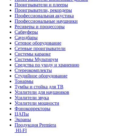
Проигрыватели и плееры
Проигрыватели, рекордеры
Профессиональная акустика
Профессиональные наушники
Ресиверы и процессоры
Сабвуферы
Саундбары
Сетевое оборудование
Сетевые проигрыватели
Системы караоке
Системы Мультирум
Средства по уходу и хранению
Стереокомплекты
Студийное оборудование
Тонармы
Тумбы и стойка для ТВ
Усилители для наушников
Усилители звука
Усилители мощности
Фонокорректоры
ЦАПы
Экраны
Продукция Premiera
HI-FI