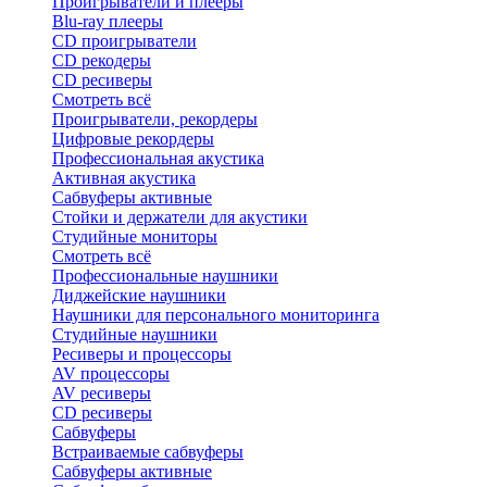
Проигрыватели и плееры
Blu-ray плееры
CD проигрыватели
CD рекодеры
CD ресиверы
Смотреть всё
Проигрыватели, рекордеры
Цифровые рекордеры
Профессиональная акустика
Активная акустика
Сабвуферы активные
Стойки и держатели для акустики
Студийные мониторы
Смотреть всё
Профессиональные наушники
Диджейские наушники
Наушники для персонального мониторинга
Студийные наушники
Ресиверы и процессоры
AV процессоры
AV ресиверы
CD ресиверы
Сабвуферы
Встраиваемые сабвуферы
Сабвуферы активные