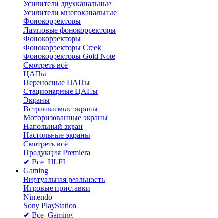
Усилители двухканальные
Усилители многоканальные
Фонокорректоры
Ламповые фонокорректоры
Фонокорректоры
Фонокорректоры Creek
Фонокорректоры Gold Note
Смотреть всё
ЦАПы
Переносные ЦАПы
Стационарные ЦАПы
Экраны
Встраиваемые экраны
Моторизованные экраны
Напольный зкран
Настольные экраны
Смотреть всё
Продукция Premiera
✔ Все HI-FI
Gaming
Виртуальная реальность
Игровые приставки
Nintendo
Sony PlayStation
✔ Все Gaming