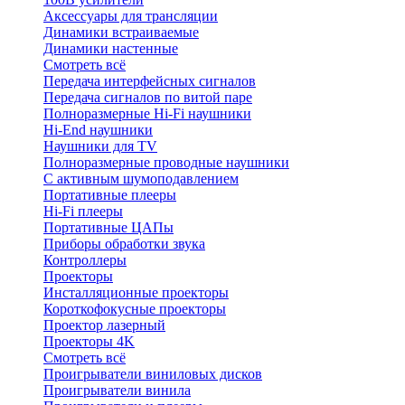
Аксессуары для трансляции
Динамики встраиваемые
Динамики настенные
Смотреть всё
Передача интерфейсных сигналов
Передача сигналов по витой паре
Полноразмерные Hi-Fi наушники
Hi-End наушники
Наушники для TV
Полноразмерные проводные наушники
С активным шумоподавлением
Портативные плееры
Hi-Fi плееры
Портативные ЦАПы
Приборы обработки звука
Контроллеры
Проекторы
Инсталляционные проекторы
Короткофокусные проекторы
Проектор лазерный
Проекторы 4K
Смотреть всё
Проигрыватели виниловых дисков
Проигрыватели винила