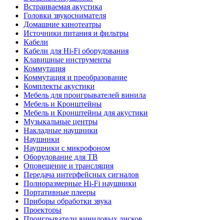
Встраиваемая акустика
Головки звукоснимателя
Домашние кинотеатры
Источники питания и фильтры
Кабели
Кабели для Hi-Fi оборудования
Клавишные инструменты
Коммутация
Коммутация и преобразование
Комплекты акустики
Мебель для проигрывателей винила
Мебель и Кронштейны
Мебель и Кронштейны для акустики
Музыкальные центры
Накладные наушники
Наушники
Наушники с микрофоном
Оборудование для ТВ
Оповещение и трансляция
Передача интерфейсных сигналов
Полноразмерные Hi-Fi наушники
Портативные плееры
Приборы обработки звука
Проекторы
Проигрыватели виниловых дисков