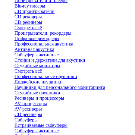
Проигрыватели и плееры
Blu-ray плееры
CD проигрыватели
CD рекодеры
CD ресиверы
Смотреть всё
Проигрыватели, рекордеры
Цифровые рекордеры
Профессиональная акустика
Активная акустика
Сабвуферы активные
Стойки и держатели для акустики
Студийные мониторы
Смотреть всё
Профессиональные наушники
Диджейские наушники
Наушники для персонального мониторинга
Студийные наушники
Ресиверы и процессоры
AV процессоры
AV ресиверы
CD ресиверы
Сабвуферы
Встраиваемые сабвуферы
Сабвуферы активные