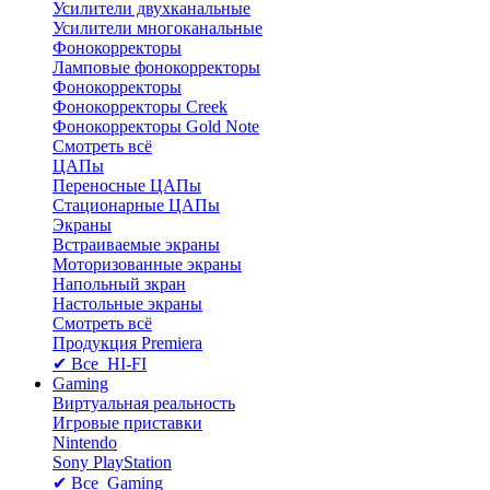
Усилители двухканальные
Усилители многоканальные
Фонокорректоры
Ламповые фонокорректоры
Фонокорректоры
Фонокорректоры Creek
Фонокорректоры Gold Note
Смотреть всё
ЦАПы
Переносные ЦАПы
Стационарные ЦАПы
Экраны
Встраиваемые экраны
Моторизованные экраны
Напольный зкран
Настольные экраны
Смотреть всё
Продукция Premiera
✔ Все HI-FI
Gaming
Виртуальная реальность
Игровые приставки
Nintendo
Sony PlayStation
✔ Все Gaming