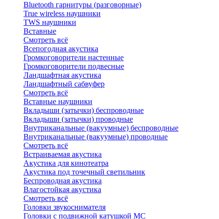
Bluetоoth гарнитуры (разговорные)
True wireless наушники
TWS наушники
Вставные
Смотреть всё
Всепогодная акустика
Громкоговорители настенные
Громкоговорители подвесные
Ландшафтная акустика
Ландшафтный сабвуфер
Смотреть всё
Вставные наушники
Вкладыши (затычки) беспроводные
Вкладыши (затычки) проводные
Внутриканальные (вакуумные) беспроводные
Внутриканальные (вакуумные) проводные
Смотреть всё
Встраиваемая акустика
Акустика для кинотеатра
Акустика под точечный светильник
Беспроводная акустика
Влагостойкая акустика
Смотреть всё
Головки звукоснимателя
Головки с подвижной катушкой MC