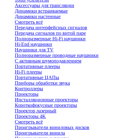
Аксессуары для трансляции
Динамики встраиваемые
Динамики настенные
Смотреть всё
Передача интерфейсных сигналов
Передача сигналов по витой паре
Полноразмерные Hi-Fi наушники
Hi-End наушники
Наушники для TV
Полноразмерные проводные наушники
С активным шумоподавлением
Портативные плееры
Hi-Fi плееры
Портативные ЦАПы
Приборы обработки звука
Контроллеры
Проекторы
Инсталляционные проекторы
Короткофокусные проекторы
Проектор лазерный
Проекторы 4K
Смотреть всё
Проигрыватели виниловых дисков
Проигрыватели винила