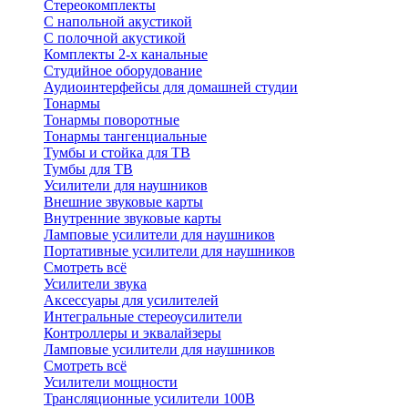
Стереокомплекты
C напольной акустикой
C полочной акустикой
Комплекты 2-х канальные
Студийное оборудование
Аудиоинтерфейсы для домашней студии
Тонармы
Тонармы поворотные
Тонармы тангенциальные
Тумбы и стойка для ТВ
Тумбы для ТВ
Усилители для наушников
Внешние звуковые карты
Внутренние звуковые карты
Ламповые усилители для наушников
Портативные усилители для наушников
Смотреть всё
Усилители звука
Аксессуары для усилителей
Интегральные стереоусилители
Контроллеры и эквалайзеры
Ламповые усилители для наушников
Смотреть всё
Усилители мощности
Трансляционные усилители 100В