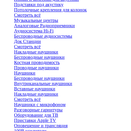
Подставки под акустику
Потолочные крепления для колонок
Смотреть всё
Музыкальные центры
Аналоговые Радиоприемники
Аудиосистема Hi-Fi
Беспроводные аудиосистемы
Док Станции
Смотреть всё
Накладные наушники
Беспроводные наушники
Костная проводимость
Проводные наушники
Наушники
Беспроводные наушники
Внутриканальные наушники
Вставные наушники
Накладные наушники
Смотреть всё
Наушники с микрофоном
Разговорные гарнитуры
Оборудование для ТВ
Приставки Apple TV
Оповещение и трансляция
100В усилители