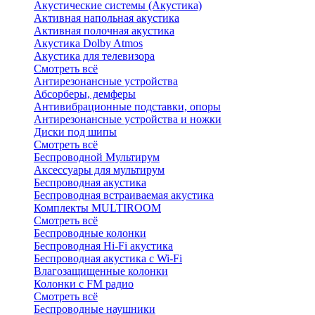
Акустические системы (Акустика)
Активная напольная акустика
Активная полочная акустика
Акустика Dolby Atmos
Акустика для телевизора
Смотреть всё
Антирезонансные устройства
Абсорберы, демферы
Антивибрационные подставки, опоры
Антирезонансные устройства и ножки
Диски под шипы
Смотреть всё
Беспроводной Мультирум
Аксессуары для мультирум
Беспроводная акустика
Беспроводная встраиваемая акустика
Комплекты MULTIROOM
Смотреть всё
Беспроводные колонки
Беспроводная Hi-Fi акустика
Беспроводная акустика с Wi-Fi
Влагозащищенные колонки
Колонки с FM радио
Смотреть всё
Беспроводные наушники