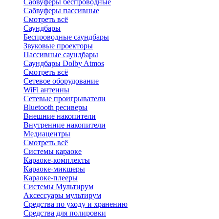
Сабвуферы беспроводные
Сабвуферы пассивные
Смотреть всё
Саундбары
Беспроводные саундбары
Звуковые проекторы
Пассивные саундбары
Саундбары Dolby Atmos
Смотреть всё
Сетевое оборудование
WiFi антенны
Сетевые проигрыватели
Bluetooth ресиверы
Внешние накопители
Внутренние накопители
Медиацентры
Смотреть всё
Системы караоке
Караоке-комплекты
Караоке-микшеры
Караоке-плееры
Системы Мультирум
Аксессуары мультирум
Средства по уходу и хранению
Средства для полировки