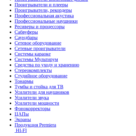
Проигрыватели и плееры
Проигрыватели, рекордеры
Профессиональная акустика
Профессиональные наушники
Ресиверы и процессоры
Сабвуферы
Саундбары
Сетевое оборудование
Сетевые проигрыватели
Системы караоке
Системы Мультирум
Средства по уходу и хранению
Стереокомплекты
Студийное оборудование
Тонармы
Тумбы и стойка для ТВ
Усилители для наушников
Усилители звука
Усилители мощности
Фонокорректоры
ЦАПы
Экраны
Продукция Premiera
HI-FI