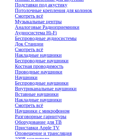
Подставки под акустику
Потолочные крепления для колонок
Смотреть всё
Музыкальные центры
Аналоговые Радиоприемники
Аудиосистема Hi-Fi
Беспроводные аудиосистемы
Док Станции
Смотреть всё
Накладные наушники
Беспроводные наушники
Костная проводимость
Проводные наушники
Наушники
Беспроводные наушники
Внутриканальные наушники
Вставные наушники
Накладные наушники
Смотреть всё
Наушники с микрофоном
Разговорные гарнитуры
Оборудование для ТВ
Приставки Apple TV
Оповещение и трансляция
100В усилители