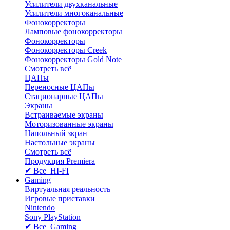
Усилители двухканальные
Усилители многоканальные
Фонокорректоры
Ламповые фонокорректоры
Фонокорректоры
Фонокорректоры Creek
Фонокорректоры Gold Note
Смотреть всё
ЦАПы
Переносные ЦАПы
Стационарные ЦАПы
Экраны
Встраиваемые экраны
Моторизованные экраны
Напольный зкран
Настольные экраны
Смотреть всё
Продукция Premiera
✔ Все HI-FI
Gaming
Виртуальная реальность
Игровые приставки
Nintendo
Sony PlayStation
✔ Все Gaming