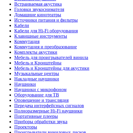
Встраиваемая акустика
Головки звукоснимателя
Домашние кинотеатры
Источники питания и фильтры
Кабели
Кабели для Hi-Fi оборудования
Клавишные инструменты
Коммутация
Коммутация и преобразование
Комплекты акустики
Мебель для проигрывателей винила
Мебель и Кронштейны
Мебель и Кронштейны для акустики
Музыкальные центры
Накладные наушники
Наушники
Наушники с микрофоном
Оборудование для ТВ
Оповещение и трансляция
Передача интерфейсных сигналов
Полноразмерные Hi-Fi наушники
Портативные плееры
Приборы обработки звука
Проекторы
Проигрыватели виниловых дисков