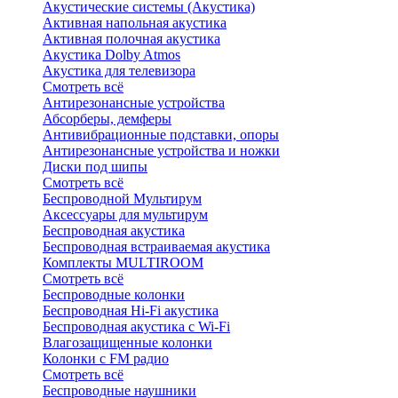
Акустические системы (Акустика)
Активная напольная акустика
Активная полочная акустика
Акустика Dolby Atmos
Акустика для телевизора
Смотреть всё
Антирезонансные устройства
Абсорберы, демферы
Антивибрационные подставки, опоры
Антирезонансные устройства и ножки
Диски под шипы
Смотреть всё
Беспроводной Мультирум
Аксессуары для мультирум
Беспроводная акустика
Беспроводная встраиваемая акустика
Комплекты MULTIROOM
Смотреть всё
Беспроводные колонки
Беспроводная Hi-Fi акустика
Беспроводная акустика с Wi-Fi
Влагозащищенные колонки
Колонки с FM радио
Смотреть всё
Беспроводные наушники