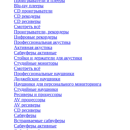
Проигрыватели и плееры
Blu-ray плееры
CD проигрыватели
CD рекодеры
CD ресиверы
Смотреть всё
Проигрыватели, рекордеры
Цифровые рекордеры
Профессиональная акустика
Активная акустика
Сабвуферы активные
Стойки и держатели для акустики
Студийные мониторы
Смотреть всё
Профессиональные наушники
Диджейские наушники
Наушники для персонального мониторинга
Студийные наушники
Ресиверы и процессоры
AV процессоры
AV ресиверы
CD ресиверы
Сабвуферы
Встраиваемые сабвуферы
Сабвуферы активные