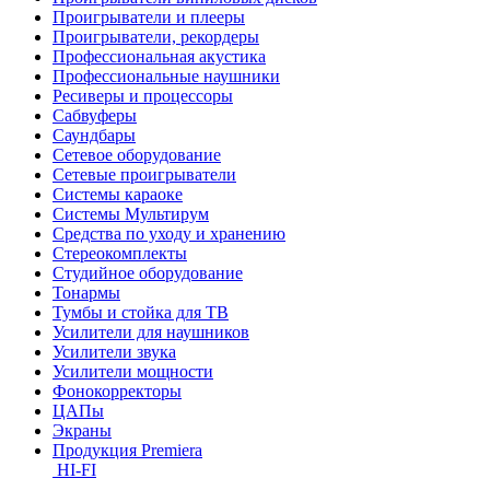
Проигрыватели и плееры
Проигрыватели, рекордеры
Профессиональная акустика
Профессиональные наушники
Ресиверы и процессоры
Сабвуферы
Саундбары
Сетевое оборудование
Сетевые проигрыватели
Системы караоке
Системы Мультирум
Средства по уходу и хранению
Стереокомплекты
Студийное оборудование
Тонармы
Тумбы и стойка для ТВ
Усилители для наушников
Усилители звука
Усилители мощности
Фонокорректоры
ЦАПы
Экраны
Продукция Premiera
HI-FI