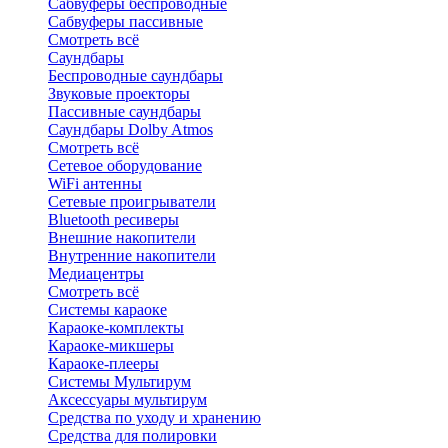
Сабвуферы беспроводные
Сабвуферы пассивные
Смотреть всё
Саундбары
Беспроводные саундбары
Звуковые проекторы
Пассивные саундбары
Саундбары Dolby Atmos
Смотреть всё
Сетевое оборудование
WiFi антенны
Сетевые проигрыватели
Bluetooth ресиверы
Внешние накопители
Внутренние накопители
Медиацентры
Смотреть всё
Системы караоке
Караоке-комплекты
Караоке-микшеры
Караоке-плееры
Системы Мультирум
Аксессуары мультирум
Средства по уходу и хранению
Средства для полировки