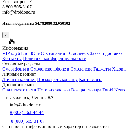
Есть вопросы?
8 800 505-3107
info@droidone.ru
Наши координаты 54.782080,32.050102
×
Информация
VIP клуб DroidOne
О компании - Смоленск
Заказ и доставка
Контакты
Политика конфиденциальности
Основные разделы
Смартфоны в Смоленске
iphone в Смоленске
Гаджеты Xiaomi
Личный кабинет
Личный кабинет
Посмотреть корзину
Карта сайта
Дополнительно
Связаться с нами
История заказов
Возврат товара
Droid News
г. Смоленск, Ленина 8А
info@droidone.ru
8 (993) 563-44-44
8 (800) 505-31-07
Сайт носит информационный характер и не является