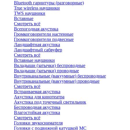
Bluetоoth гарнитуры (разговорные)
True wireless наушники
TWS наушники
Вставные
Смотреть всё
Всепогодная акустика
Громкоговорители настенные
Громкоговорители подвесные
Ландшафтная акустика
Ландшафтный сабвуфер
Смотреть всё
Вставные наушники
Вкладыши (затычки) беспроводные
Вкладыши (затычки) проводные
Внутриканальные (вакуумные) беспроводные
Внутриканальные (вакуумные) проводные
Смотреть всё
Встраиваемая акустика
Акустика для кинотеатра
Акустика под точечный светильник
Беспроводная акустика
Влагостойкая акустика
Смотреть всё
Головки звукоснимателя
Головки с подвижной катушкой MC