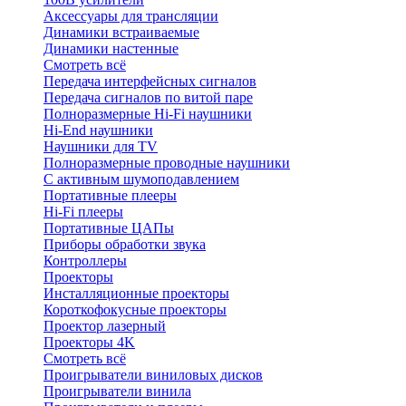
Аксессуары для трансляции
Динамики встраиваемые
Динамики настенные
Смотреть всё
Передача интерфейсных сигналов
Передача сигналов по витой паре
Полноразмерные Hi-Fi наушники
Hi-End наушники
Наушники для TV
Полноразмерные проводные наушники
С активным шумоподавлением
Портативные плееры
Hi-Fi плееры
Портативные ЦАПы
Приборы обработки звука
Контроллеры
Проекторы
Инсталляционные проекторы
Короткофокусные проекторы
Проектор лазерный
Проекторы 4K
Смотреть всё
Проигрыватели виниловых дисков
Проигрыватели винила