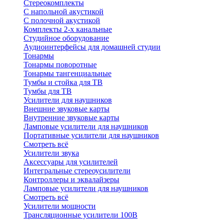
Стереокомплекты
C напольной акустикой
C полочной акустикой
Комплекты 2-х канальные
Студийное оборудование
Аудиоинтерфейсы для домашней студии
Тонармы
Тонармы поворотные
Тонармы тангенциальные
Тумбы и стойка для ТВ
Тумбы для ТВ
Усилители для наушников
Внешние звуковые карты
Внутренние звуковые карты
Ламповые усилители для наушников
Портативные усилители для наушников
Смотреть всё
Усилители звука
Аксессуары для усилителей
Интегральные стереоусилители
Контроллеры и эквалайзеры
Ламповые усилители для наушников
Смотреть всё
Усилители мощности
Трансляционные усилители 100В