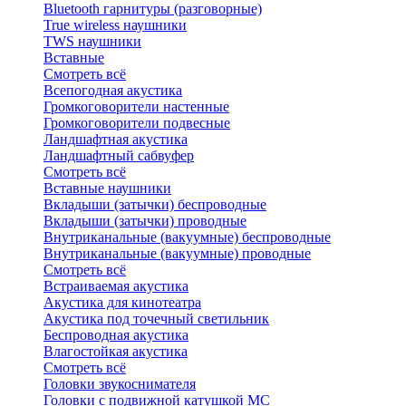
Bluetоoth гарнитуры (разговорные)
True wireless наушники
TWS наушники
Вставные
Смотреть всё
Всепогодная акустика
Громкоговорители настенные
Громкоговорители подвесные
Ландшафтная акустика
Ландшафтный сабвуфер
Смотреть всё
Вставные наушники
Вкладыши (затычки) беспроводные
Вкладыши (затычки) проводные
Внутриканальные (вакуумные) беспроводные
Внутриканальные (вакуумные) проводные
Смотреть всё
Встраиваемая акустика
Акустика для кинотеатра
Акустика под точечный светильник
Беспроводная акустика
Влагостойкая акустика
Смотреть всё
Головки звукоснимателя
Головки с подвижной катушкой MC