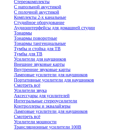
Стереокомплекты
C напольной акустикой
C полочной акустикой
Комплекты 2-х канальные
Студийное оборудование
Аудиоинтерфейсы для домашней студии
Тонармы
Тонармы поворотные
Тонармы тангенциальные
Тумбы и стойка для ТВ
Тумбы для ТВ
Усилители для наушников
Внешние звуковые карты
Внутренние звуковые карты
Ламповые усилители для наушников
Портативные усилители для наушников
Смотреть всё
Усилители звука
Аксессуары для усилителей
Интегральные стереоусилители
Контроллеры и эквалайзеры
Ламповые усилители для наушников
Смотреть всё
Усилители мощности
Трансляционные усилители 100В