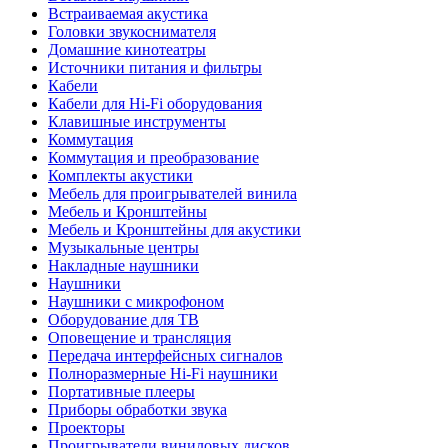
Встраиваемая акустика
Головки звукоснимателя
Домашние кинотеатры
Источники питания и фильтры
Кабели
Кабели для Hi-Fi оборудования
Клавишные инструменты
Коммутация
Коммутация и преобразование
Комплекты акустики
Мебель для проигрывателей винила
Мебель и Кронштейны
Мебель и Кронштейны для акустики
Музыкальные центры
Накладные наушники
Наушники
Наушники с микрофоном
Оборудование для ТВ
Оповещение и трансляция
Передача интерфейсных сигналов
Полноразмерные Hi-Fi наушники
Портативные плееры
Приборы обработки звука
Проекторы
Проигрыватели виниловых дисков