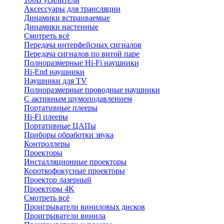
Аксессуары для трансляции
Динамики встраиваемые
Динамики настенные
Смотреть всё
Передача интерфейсных сигналов
Передача сигналов по витой паре
Полноразмерные Hi-Fi наушники
Hi-End наушники
Наушники для TV
Полноразмерные проводные наушники
С активным шумоподавлением
Портативные плееры
Hi-Fi плееры
Портативные ЦАПы
Приборы обработки звука
Контроллеры
Проекторы
Инсталляционные проекторы
Короткофокусные проекторы
Проектор лазерный
Проекторы 4K
Смотреть всё
Проигрыватели виниловых дисков
Проигрыватели винила