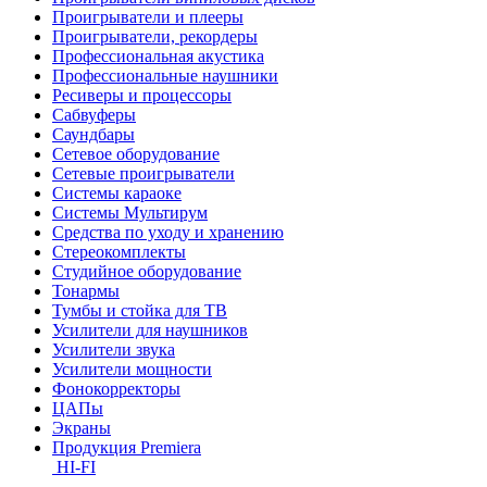
Проигрыватели и плееры
Проигрыватели, рекордеры
Профессиональная акустика
Профессиональные наушники
Ресиверы и процессоры
Сабвуферы
Саундбары
Сетевое оборудование
Сетевые проигрыватели
Системы караоке
Системы Мультирум
Средства по уходу и хранению
Стереокомплекты
Студийное оборудование
Тонармы
Тумбы и стойка для ТВ
Усилители для наушников
Усилители звука
Усилители мощности
Фонокорректоры
ЦАПы
Экраны
Продукция Premiera
HI-FI