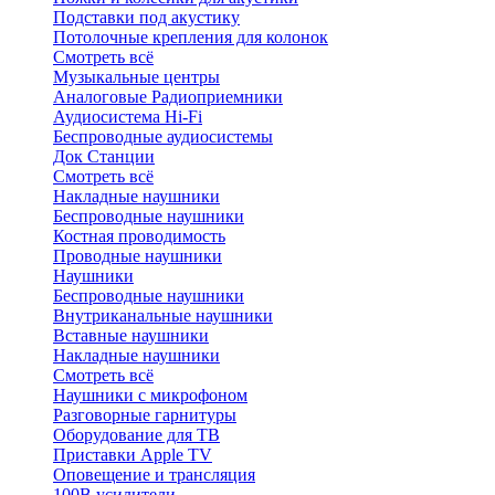
Подставки под акустику
Потолочные крепления для колонок
Смотреть всё
Музыкальные центры
Аналоговые Радиоприемники
Аудиосистема Hi-Fi
Беспроводные аудиосистемы
Док Станции
Смотреть всё
Накладные наушники
Беспроводные наушники
Костная проводимость
Проводные наушники
Наушники
Беспроводные наушники
Внутриканальные наушники
Вставные наушники
Накладные наушники
Смотреть всё
Наушники с микрофоном
Разговорные гарнитуры
Оборудование для ТВ
Приставки Apple TV
Оповещение и трансляция
100В усилители