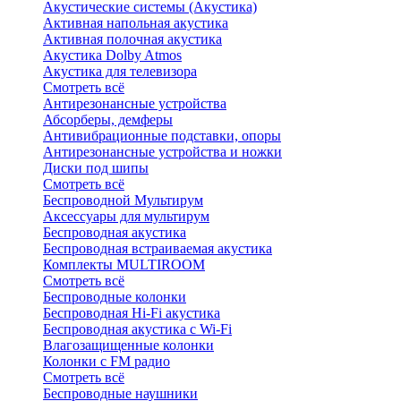
Акустические системы (Акустика)
Активная напольная акустика
Активная полочная акустика
Акустика Dolby Atmos
Акустика для телевизора
Смотреть всё
Антирезонансные устройства
Абсорберы, демферы
Антивибрационные подставки, опоры
Антирезонансные устройства и ножки
Диски под шипы
Смотреть всё
Беспроводной Мультирум
Аксессуары для мультирум
Беспроводная акустика
Беспроводная встраиваемая акустика
Комплекты MULTIROOM
Смотреть всё
Беспроводные колонки
Беспроводная Hi-Fi акустика
Беспроводная акустика с Wi-Fi
Влагозащищенные колонки
Колонки с FM радио
Смотреть всё
Беспроводные наушники