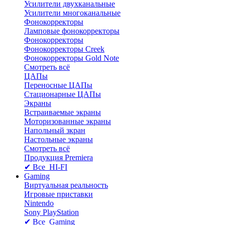
Усилители двухканальные
Усилители многоканальные
Фонокорректоры
Ламповые фонокорректоры
Фонокорректоры
Фонокорректоры Creek
Фонокорректоры Gold Note
Смотреть всё
ЦАПы
Переносные ЦАПы
Стационарные ЦАПы
Экраны
Встраиваемые экраны
Моторизованные экраны
Напольный зкран
Настольные экраны
Смотреть всё
Продукция Premiera
✔ Все HI-FI
Gaming
Виртуальная реальность
Игровые приставки
Nintendo
Sony PlayStation
✔ Все Gaming