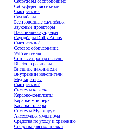
Сабвуферы беспроводные
Сабвуферы пассивные
Смотреть всё
Саундбары
Беспроводные саундбары
Звуковые проекторы
Пассивные саундбары
Саундбары Dolby Atmos
Смотреть всё
Сетевое оборудование
WiFi антенны
Сетевые проигрыватели
Bluetooth ресиверы
Внешние накопители
Внутренние накопители
Медиацентры
Смотреть всё
Системы караоке
Караоке-комплекты
Караоке-микшеры
Караоке-плееры
Системы Мультирум
Аксессуары мультирум
Средства по уходу и хранению
Средства для полировки