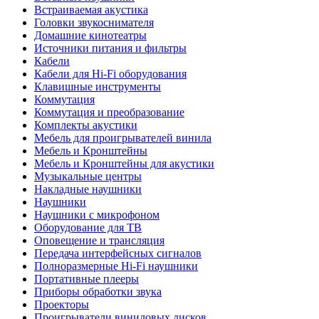
Встраиваемая акустика
Головки звукоснимателя
Домашние кинотеатры
Источники питания и фильтры
Кабели
Кабели для Hi-Fi оборудования
Клавишные инструменты
Коммутация
Коммутация и преобразование
Комплекты акустики
Мебель для проигрывателей винила
Мебель и Кронштейны
Мебель и Кронштейны для акустики
Музыкальные центры
Накладные наушники
Наушники
Наушники с микрофоном
Оборудование для ТВ
Оповещение и трансляция
Передача интерфейсных сигналов
Полноразмерные Hi-Fi наушники
Портативные плееры
Приборы обработки звука
Проекторы
Проигрыватели виниловых дисков