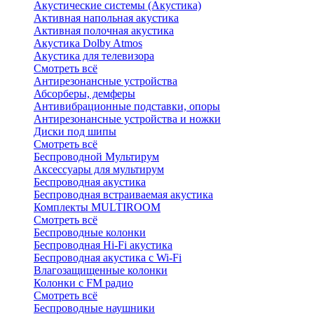
Акустические системы (Акустика)
Активная напольная акустика
Активная полочная акустика
Акустика Dolby Atmos
Акустика для телевизора
Смотреть всё
Антирезонансные устройства
Абсорберы, демферы
Антивибрационные подставки, опоры
Антирезонансные устройства и ножки
Диски под шипы
Смотреть всё
Беспроводной Мультирум
Аксессуары для мультирум
Беспроводная акустика
Беспроводная встраиваемая акустика
Комплекты MULTIROOM
Смотреть всё
Беспроводные колонки
Беспроводная Hi-Fi акустика
Беспроводная акустика с Wi-Fi
Влагозащищенные колонки
Колонки с FM радио
Смотреть всё
Беспроводные наушники