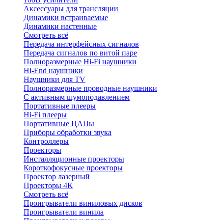
Аксессуары для трансляции
Динамики встраиваемые
Динамики настенные
Смотреть всё
Передача интерфейсных сигналов
Передача сигналов по витой паре
Полноразмерные Hi-Fi наушники
Hi-End наушники
Наушники для TV
Полноразмерные проводные наушники
С активным шумоподавлением
Портативные плееры
Hi-Fi плееры
Портативные ЦАПы
Приборы обработки звука
Контроллеры
Проекторы
Инсталляционные проекторы
Короткофокусные проекторы
Проектор лазерный
Проекторы 4K
Смотреть всё
Проигрыватели виниловых дисков
Проигрыватели винила