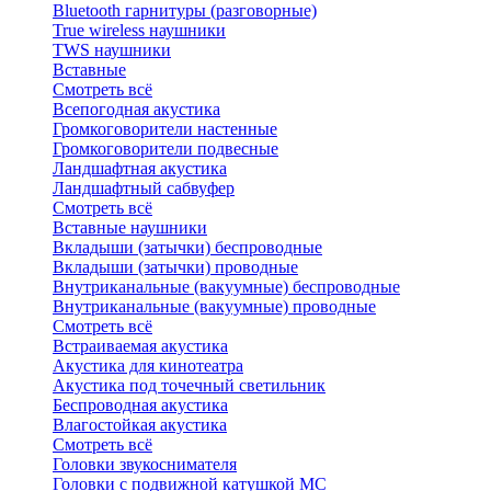
Bluetоoth гарнитуры (разговорные)
True wireless наушники
TWS наушники
Вставные
Смотреть всё
Всепогодная акустика
Громкоговорители настенные
Громкоговорители подвесные
Ландшафтная акустика
Ландшафтный сабвуфер
Смотреть всё
Вставные наушники
Вкладыши (затычки) беспроводные
Вкладыши (затычки) проводные
Внутриканальные (вакуумные) беспроводные
Внутриканальные (вакуумные) проводные
Смотреть всё
Встраиваемая акустика
Акустика для кинотеатра
Акустика под точечный светильник
Беспроводная акустика
Влагостойкая акустика
Смотреть всё
Головки звукоснимателя
Головки с подвижной катушкой MC