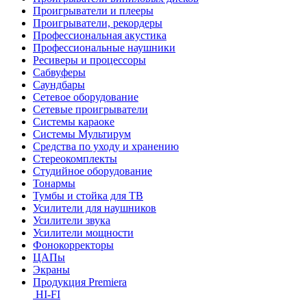
Проигрыватели и плееры
Проигрыватели, рекордеры
Профессиональная акустика
Профессиональные наушники
Ресиверы и процессоры
Сабвуферы
Саундбары
Сетевое оборудование
Сетевые проигрыватели
Системы караоке
Системы Мультирум
Средства по уходу и хранению
Стереокомплекты
Студийное оборудование
Тонармы
Тумбы и стойка для ТВ
Усилители для наушников
Усилители звука
Усилители мощности
Фонокорректоры
ЦАПы
Экраны
Продукция Premiera
HI-FI