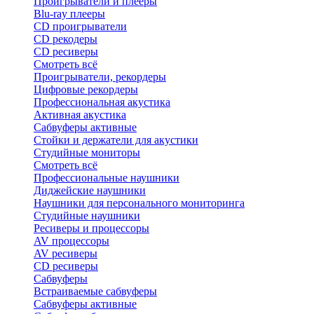
Проигрыватели и плееры
Blu-ray плееры
CD проигрыватели
CD рекодеры
CD ресиверы
Смотреть всё
Проигрыватели, рекордеры
Цифровые рекордеры
Профессиональная акустика
Активная акустика
Сабвуферы активные
Стойки и держатели для акустики
Студийные мониторы
Смотреть всё
Профессиональные наушники
Диджейские наушники
Наушники для персонального мониторинга
Студийные наушники
Ресиверы и процессоры
AV процессоры
AV ресиверы
CD ресиверы
Сабвуферы
Встраиваемые сабвуферы
Сабвуферы активные