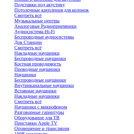
Подставки под акустику
Потолочные крепления для колонок
Смотреть всё
Музыкальные центры
Аналоговые Радиоприемники
Аудиосистема Hi-Fi
Беспроводные аудиосистемы
Док Станции
Смотреть всё
Накладные наушники
Беспроводные наушники
Костная проводимость
Проводные наушники
Наушники
Беспроводные наушники
Внутриканальные наушники
Вставные наушники
Накладные наушники
Смотреть всё
Наушники с микрофоном
Разговорные гарнитуры
Оборудование для ТВ
Приставки Apple TV
Оповещение и трансляция
100В усилители