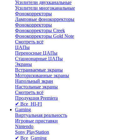
Усилители двухканальные
Усилители многоканальные
Фонокорректоры
Ламповые фонокорректоры
Фонокорректоры
Фонокорректоры Creek
Фонокорректоры Gold Note
Смотреть всё
ЦАПы
Переносные ЦАПы
Стационарные ЦАПы
Экраны
Встраиваемые экраны
Моторизованные экраны
Напольный зкран
Настольные экраны
Смотреть всё
Продукция Premiera
✔ Все HI-FI
Gaming
Виртуальная реальность
Игровые приставки
Nintendo
Sony PlayStation
✔ Все Gaming