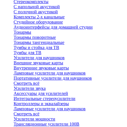
Стереокомплекты
C напольной акустикой
C полочной акустикой
Комплекты 2-х канальные
Студийное оборудование
Аудиоинтерфейсы для домашней студии
Тонармы
Тонармы поворотные
Тонармы тангенциальные
Тумбы и стойка для ТВ
Тумбы для ТВ
Усилители для наушников
Внешние звуковые карты
Внутренние звуковые карты
Ламповые усилители для наушников
Портативные усилители для наушников
Смотреть всё
Усилители звука
Аксессуары для усилителей
Интегральные стереоусилители
Контроллеры и эквалайзеры
Ламповые усилители для наушников
Смотреть всё
Усилители мощности
Трансляционные усилители 100В