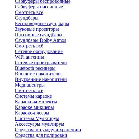
Сабвуферы беспроводные
Сабвуферы пассивные
Смотреть всё
Саундбары
Беспроводные саундбары
Звуковые проекторы
Пассивные саундбары
Саундбары Dolby Atmos
Смотреть всё
Сетевое оборудование
WiFi антенны
Сетевые проигрыватели
Bluetooth ресиверы
Внешние накопители
Внутренние накопители
Медиацентры
Смотреть всё
Системы караоке
Караоке-комплекты
Караоке-микшеры
Караоке-плееры
Системы Мультирум
Аксессуары мультирум
Средства по уходу и хранению
Средства для полировки