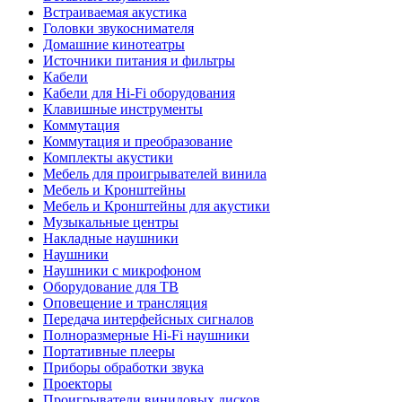
Встраиваемая акустика
Головки звукоснимателя
Домашние кинотеатры
Источники питания и фильтры
Кабели
Кабели для Hi-Fi оборудования
Клавишные инструменты
Коммутация
Коммутация и преобразование
Комплекты акустики
Мебель для проигрывателей винила
Мебель и Кронштейны
Мебель и Кронштейны для акустики
Музыкальные центры
Накладные наушники
Наушники
Наушники с микрофоном
Оборудование для ТВ
Оповещение и трансляция
Передача интерфейсных сигналов
Полноразмерные Hi-Fi наушники
Портативные плееры
Приборы обработки звука
Проекторы
Проигрыватели виниловых дисков