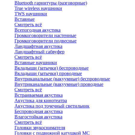
Bluetоoth гарнитуры (разговорные)
True wireless наушники
TWS наушники
Вставные
Смотреть всё
Всепогодная акустика
Громкоговорители настенные
Громкоговорители подвесные
Ландшафтная акустика
Ландшафтный сабвуфер
Смотреть всё
Вставные наушники
Вкладыши (затычки) беспроводные
Вкладыши (затычки) проводные
Внутриканальные (вакуумные) беспроводные
Внутриканальные (вакуумные) проводные
Смотреть всё
Встраиваемая акустика
Акустика для кинотеатра
Акустика под точечный светильник
Беспроводная акустика
Влагостойкая акустика
Смотреть всё
Головки звукоснимателя
Головки с подвижной катушкой MC