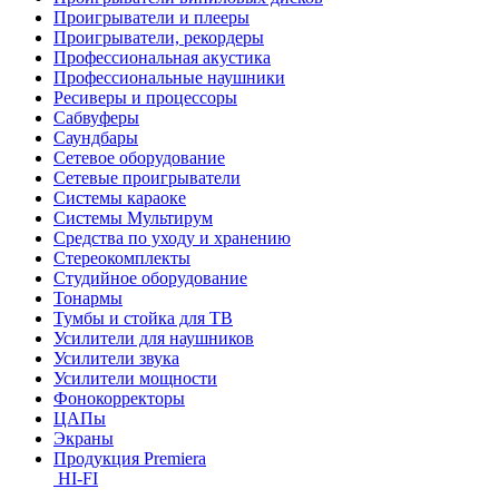
Проигрыватели и плееры
Проигрыватели, рекордеры
Профессиональная акустика
Профессиональные наушники
Ресиверы и процессоры
Сабвуферы
Саундбары
Сетевое оборудование
Сетевые проигрыватели
Системы караоке
Системы Мультирум
Средства по уходу и хранению
Стереокомплекты
Студийное оборудование
Тонармы
Тумбы и стойка для ТВ
Усилители для наушников
Усилители звука
Усилители мощности
Фонокорректоры
ЦАПы
Экраны
Продукция Premiera
HI-FI