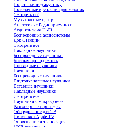
Подставки под акустику
Потолочные крепления для колонок
Смотреть всё
Музыкальные центры
Аналоговые Радиоприемники
Аудиосистема Hi-Fi
Беспроводные аудиосистемы
Док Станции
Смотреть всё
Накладные наушники
Беспроводные наушники
Костная проводимость
Проводные наушники
Наушники
Беспроводные наушники
Внутриканальные наушники
Вставные наушники
Накладные наушники
Смотреть всё
Наушники с микрофоном
Разговорные гарнитуры
Оборудование для ТВ
Приставки Apple TV
Оповещение и трансляция
100В усилители