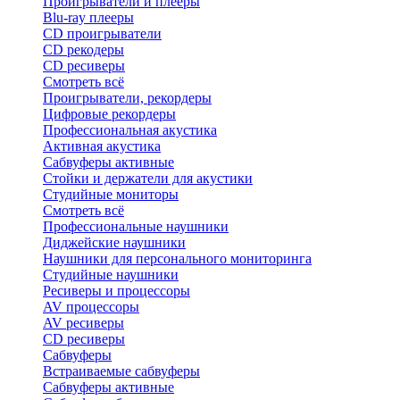
Проигрыватели и плееры
Blu-ray плееры
CD проигрыватели
CD рекодеры
CD ресиверы
Смотреть всё
Проигрыватели, рекордеры
Цифровые рекордеры
Профессиональная акустика
Активная акустика
Сабвуферы активные
Стойки и держатели для акустики
Студийные мониторы
Смотреть всё
Профессиональные наушники
Диджейские наушники
Наушники для персонального мониторинга
Студийные наушники
Ресиверы и процессоры
AV процессоры
AV ресиверы
CD ресиверы
Сабвуферы
Встраиваемые сабвуферы
Сабвуферы активные