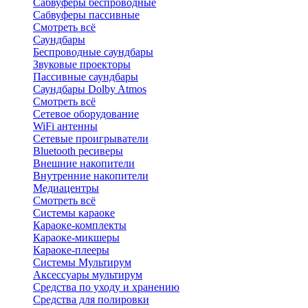
Сабвуферы беспроводные
Сабвуферы пассивные
Смотреть всё
Саундбары
Беспроводные саундбары
Звуковые проекторы
Пассивные саундбары
Саундбары Dolby Atmos
Смотреть всё
Сетевое оборудование
WiFi антенны
Сетевые проигрыватели
Bluetooth ресиверы
Внешние накопители
Внутренние накопители
Медиацентры
Смотреть всё
Системы караоке
Караоке-комплекты
Караоке-микшеры
Караоке-плееры
Системы Мультирум
Аксессуары мультирум
Средства по уходу и хранению
Средства для полировки