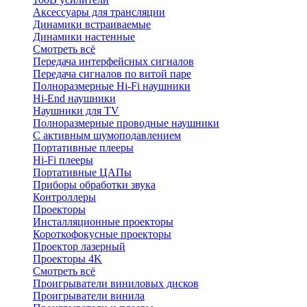
Аксессуары для трансляции
Динамики встраиваемые
Динамики настенные
Смотреть всё
Передача интерфейсных сигналов
Передача сигналов по витой паре
Полноразмерные Hi-Fi наушники
Hi-End наушники
Наушники для TV
Полноразмерные проводные наушники
С активным шумоподавлением
Портативные плееры
Hi-Fi плееры
Портативные ЦАПы
Приборы обработки звука
Контроллеры
Проекторы
Инсталляционные проекторы
Короткофокусные проекторы
Проектор лазерный
Проекторы 4K
Смотреть всё
Проигрыватели виниловых дисков
Проигрыватели винила