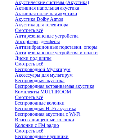
Акустические системы (Акустика)
Активная напольная акустика
Активная полочная акустика
Акустика Dolby Atmos
Акустика для телевизора
Смотреть всё
Антирезонансные устройства
Абсорберы, демферы
Антивибрационные подставки, опоры
Антирезонансные устройства и ножки
Диски под шипы
Смотреть всё
Беспроводной Мультирум
Аксессуары для мультирум
Беспроводная акустика
Беспроводная встраиваемая акустика
Комплекты MULTIROOM
Смотреть всё
Беспроводные колонки
Беспроводная Hi-Fi акустика
Беспроводная акустика с Wi-Fi
Влагозащищенные колонки
Колонки с FM радио
Смотреть всё
Беспроводные наушники