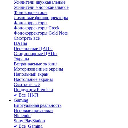
Усилители двухканальные
Усилители многоканальные
Фонокорректоры
Ламповые фонокорректоры
Фонокорректоры
Фонокорректоры Creek
Фонокорректоры Gold Note
Смотреть всё
ЦАПы
Переносные ЦАПы
Стационарные ЦАПы
Экраны
Встраиваемые экраны
Моторизованные экраны
Напольный зкран
Настольные экраны
Смотреть всё
Продукция Premiera
✔ Все HI-FI
Gaming
Виртуальная реальность
Игровые приставки
Nintendo
Sony PlayStation
✔ Все Gaming