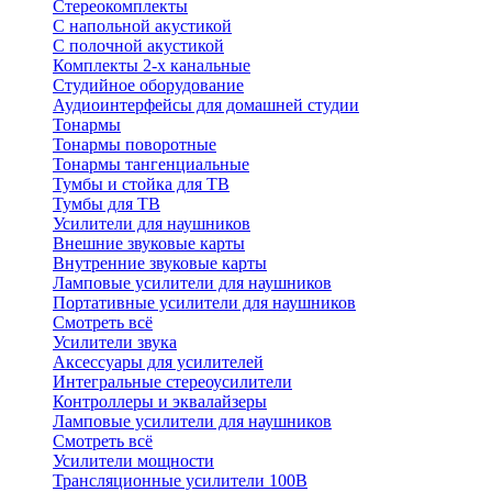
Стереокомплекты
C напольной акустикой
C полочной акустикой
Комплекты 2-х канальные
Студийное оборудование
Аудиоинтерфейсы для домашней студии
Тонармы
Тонармы поворотные
Тонармы тангенциальные
Тумбы и стойка для ТВ
Тумбы для ТВ
Усилители для наушников
Внешние звуковые карты
Внутренние звуковые карты
Ламповые усилители для наушников
Портативные усилители для наушников
Смотреть всё
Усилители звука
Аксессуары для усилителей
Интегральные стереоусилители
Контроллеры и эквалайзеры
Ламповые усилители для наушников
Смотреть всё
Усилители мощности
Трансляционные усилители 100В