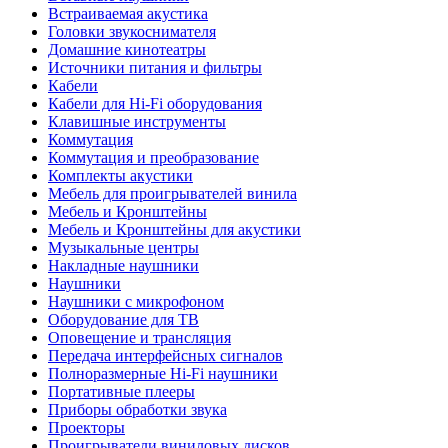
Встраиваемая акустика
Головки звукоснимателя
Домашние кинотеатры
Источники питания и фильтры
Кабели
Кабели для Hi-Fi оборудования
Клавишные инструменты
Коммутация
Коммутация и преобразование
Комплекты акустики
Мебель для проигрывателей винила
Мебель и Кронштейны
Мебель и Кронштейны для акустики
Музыкальные центры
Накладные наушники
Наушники
Наушники с микрофоном
Оборудование для ТВ
Оповещение и трансляция
Передача интерфейсных сигналов
Полноразмерные Hi-Fi наушники
Портативные плееры
Приборы обработки звука
Проекторы
Проигрыватели виниловых дисков