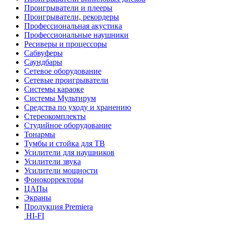
Проигрыватели и плееры
Проигрыватели, рекордеры
Профессиональная акустика
Профессиональные наушники
Ресиверы и процессоры
Сабвуферы
Саундбары
Сетевое оборудование
Сетевые проигрыватели
Системы караоке
Системы Мультирум
Средства по уходу и хранению
Стереокомплекты
Студийное оборудование
Тонармы
Тумбы и стойка для ТВ
Усилители для наушников
Усилители звука
Усилители мощности
Фонокорректоры
ЦАПы
Экраны
Продукция Premiera
HI-FI