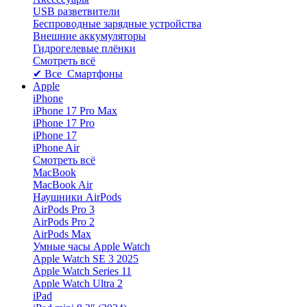
USB разветвители
Беспроводные зарядные устройства
Внешние аккумуляторы
Гидрогелевые плёнки
Смотреть всё
✔ Все Смартфоны
Apple
iPhone
iPhone 17 Pro Max
iPhone 17 Pro
iPhone 17
iPhone Air
Смотреть всё
MacBook
MacBook Air
Наушники AirPods
AirPods Pro 3
AirPods Pro 2
AirPods Max
Умные часы Apple Watch
Apple Watch SE 3 2025
Apple Watch Series 11
Apple Watch Ultra 2
iPad