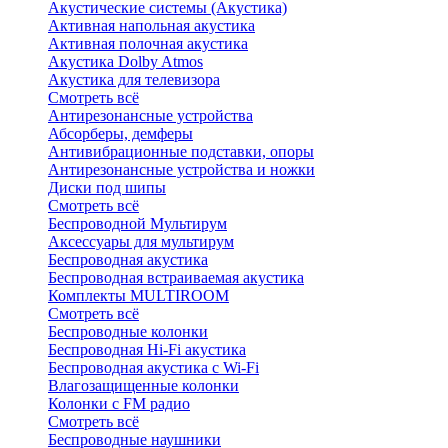
Акустические системы (Акустика)
Активная напольная акустика
Активная полочная акустика
Акустика Dolby Atmos
Акустика для телевизора
Смотреть всё
Антирезонансные устройства
Абсорберы, демферы
Антивибрационные подставки, опоры
Антирезонансные устройства и ножки
Диски под шипы
Смотреть всё
Беспроводной Мультирум
Аксессуары для мультирум
Беспроводная акустика
Беспроводная встраиваемая акустика
Комплекты MULTIROOM
Смотреть всё
Беспроводные колонки
Беспроводная Hi-Fi акустика
Беспроводная акустика с Wi-Fi
Влагозащищенные колонки
Колонки с FM радио
Смотреть всё
Беспроводные наушники