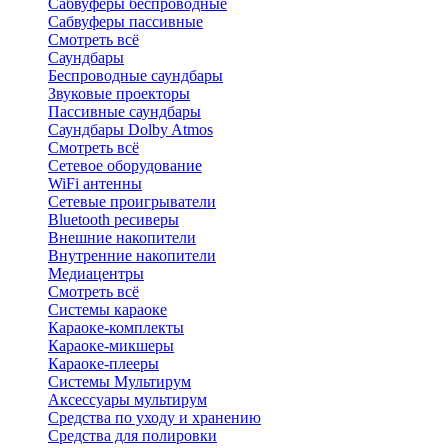
Сабвуферы беспроводные
Сабвуферы пассивные
Смотреть всё
Саундбары
Беспроводные саундбары
Звуковые проекторы
Пассивные саундбары
Саундбары Dolby Atmos
Смотреть всё
Сетевое оборудование
WiFi антенны
Сетевые проигрыватели
Bluetooth ресиверы
Внешние накопители
Внутренние накопители
Медиацентры
Смотреть всё
Системы караоке
Караоке-комплекты
Караоке-микшеры
Караоке-плееры
Системы Мультирум
Аксессуары мультирум
Средства по уходу и хранению
Средства для полировки