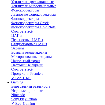
Усилители двухканальные
Усилители многоканальные
Фонокорректоры
Ламповые фонокорректоры
Фонокорректоры
Фонокорректоры Creek
Фонокорректоры Gold Note
Смотреть всё
ЦАПы
Переносные ЦАПы
Стационарные ЦАПы
Экраны
Встраиваемые экраны
Моторизованные экраны
Напольный зкран
Настольные экраны
Смотреть всё
Продукция Premiera
✔ Все HI-FI
Gaming
Виртуальная реальность
Игровые приставки
Nintendo
Sony PlayStation
✔ Все Gaming