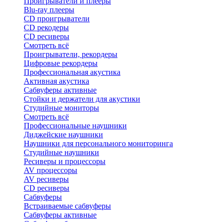
Проигрыватели и плееры
Blu-ray плееры
CD проигрыватели
CD рекодеры
CD ресиверы
Смотреть всё
Проигрыватели, рекордеры
Цифровые рекордеры
Профессиональная акустика
Активная акустика
Сабвуферы активные
Стойки и держатели для акустики
Студийные мониторы
Смотреть всё
Профессиональные наушники
Диджейские наушники
Наушники для персонального мониторинга
Студийные наушники
Ресиверы и процессоры
AV процессоры
AV ресиверы
CD ресиверы
Сабвуферы
Встраиваемые сабвуферы
Сабвуферы активные