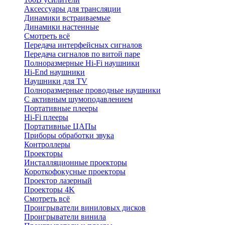
Аксессуары для трансляции
Динамики встраиваемые
Динамики настенные
Смотреть всё
Передача интерфейсных сигналов
Передача сигналов по витой паре
Полноразмерные Hi-Fi наушники
Hi-End наушники
Наушники для TV
Полноразмерные проводные наушники
С активным шумоподавлением
Портативные плееры
Hi-Fi плееры
Портативные ЦАПы
Приборы обработки звука
Контроллеры
Проекторы
Инсталляционные проекторы
Короткофокусные проекторы
Проектор лазерный
Проекторы 4K
Смотреть всё
Проигрыватели виниловых дисков
Проигрыватели винила