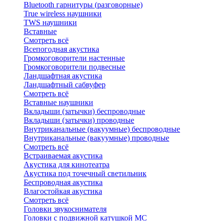
Bluetоoth гарнитуры (разговорные)
True wireless наушники
TWS наушники
Вставные
Смотреть всё
Всепогодная акустика
Громкоговорители настенные
Громкоговорители подвесные
Ландшафтная акустика
Ландшафтный сабвуфер
Смотреть всё
Вставные наушники
Вкладыши (затычки) беспроводные
Вкладыши (затычки) проводные
Внутриканальные (вакуумные) беспроводные
Внутриканальные (вакуумные) проводные
Смотреть всё
Встраиваемая акустика
Акустика для кинотеатра
Акустика под точечный светильник
Беспроводная акустика
Влагостойкая акустика
Смотреть всё
Головки звукоснимателя
Головки с подвижной катушкой MC