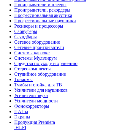
Проигрыватели и плееры
Проигрыватели, рекордеры
Профессиональная акустика
Профессиональные наушники
Ресиверы и процессоры
Сабвуферы
Саундбары
Сетевое оборудование
Сетевые проигрыватели
Системы караоке
Системы Мультирум
Средства по уходу и хранению
Стереокомплекты
Студийное оборудование
Тонармы
Тумбы и стойка для ТВ
Усилители для наушников
Усилители звука
Усилители мощности
Фонокорректоры
ЦАПы
Экраны
Продукция Premiera
HI-FI