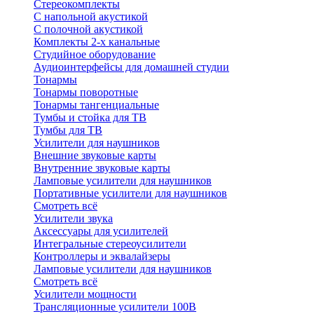
Стереокомплекты
C напольной акустикой
C полочной акустикой
Комплекты 2-х канальные
Студийное оборудование
Аудиоинтерфейсы для домашней студии
Тонармы
Тонармы поворотные
Тонармы тангенциальные
Тумбы и стойка для ТВ
Тумбы для ТВ
Усилители для наушников
Внешние звуковые карты
Внутренние звуковые карты
Ламповые усилители для наушников
Портативные усилители для наушников
Смотреть всё
Усилители звука
Аксессуары для усилителей
Интегральные стереоусилители
Контроллеры и эквалайзеры
Ламповые усилители для наушников
Смотреть всё
Усилители мощности
Трансляционные усилители 100В