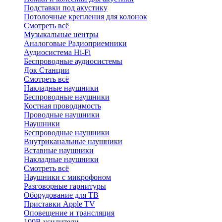
Подставки под акустику
Потолочные крепления для колонок
Смотреть всё
Музыкальные центры
Аналоговые Радиоприемники
Аудиосистема Hi-Fi
Беспроводные аудиосистемы
Док Станции
Смотреть всё
Накладные наушники
Беспроводные наушники
Костная проводимость
Проводные наушники
Наушники
Беспроводные наушники
Внутриканальные наушники
Вставные наушники
Накладные наушники
Смотреть всё
Наушники с микрофоном
Разговорные гарнитуры
Оборудование для ТВ
Приставки Apple TV
Оповещение и трансляция
100В усилители