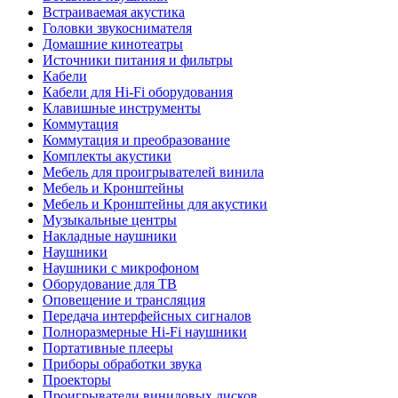
Встраиваемая акустика
Головки звукоснимателя
Домашние кинотеатры
Источники питания и фильтры
Кабели
Кабели для Hi-Fi оборудования
Клавишные инструменты
Коммутация
Коммутация и преобразование
Комплекты акустики
Мебель для проигрывателей винила
Мебель и Кронштейны
Мебель и Кронштейны для акустики
Музыкальные центры
Накладные наушники
Наушники
Наушники с микрофоном
Оборудование для ТВ
Оповещение и трансляция
Передача интерфейсных сигналов
Полноразмерные Hi-Fi наушники
Портативные плееры
Приборы обработки звука
Проекторы
Проигрыватели виниловых дисков