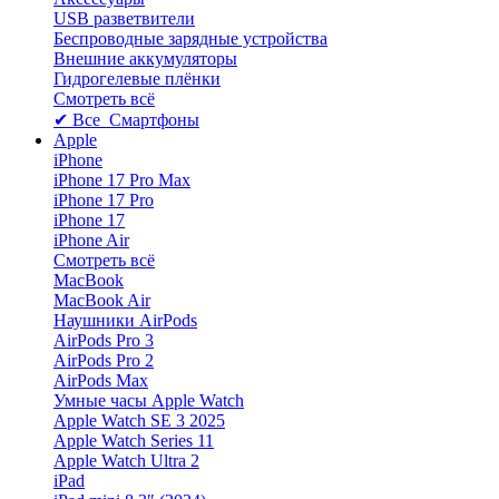
USB разветвители
Беспроводные зарядные устройства
Внешние аккумуляторы
Гидрогелевые плёнки
Смотреть всё
✔ Все Смартфоны
Apple
iPhone
iPhone 17 Pro Max
iPhone 17 Pro
iPhone 17
iPhone Air
Смотреть всё
MacBook
MacBook Air
Наушники AirPods
AirPods Pro 3
AirPods Pro 2
AirPods Max
Умные часы Apple Watch
Apple Watch SE 3 2025
Apple Watch Series 11
Apple Watch Ultra 2
iPad