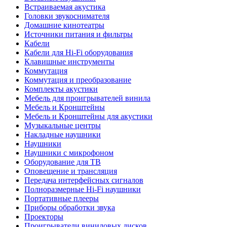
Встраиваемая акустика
Головки звукоснимателя
Домашние кинотеатры
Источники питания и фильтры
Кабели
Кабели для Hi-Fi оборудования
Клавишные инструменты
Коммутация
Коммутация и преобразование
Комплекты акустики
Мебель для проигрывателей винила
Мебель и Кронштейны
Мебель и Кронштейны для акустики
Музыкальные центры
Накладные наушники
Наушники
Наушники с микрофоном
Оборудование для ТВ
Оповещение и трансляция
Передача интерфейсных сигналов
Полноразмерные Hi-Fi наушники
Портативные плееры
Приборы обработки звука
Проекторы
Проигрыватели виниловых дисков