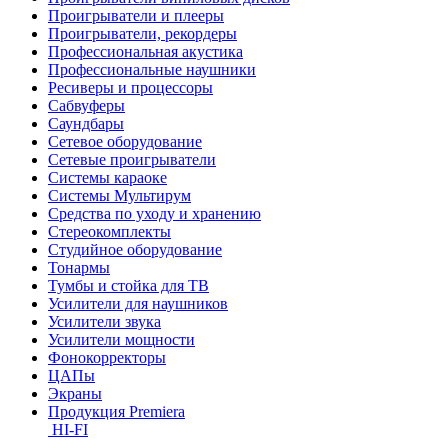
Проигрыватели и плееры
Проигрыватели, рекордеры
Профессиональная акустика
Профессиональные наушники
Ресиверы и процессоры
Сабвуферы
Саундбары
Сетевое оборудование
Сетевые проигрыватели
Системы караоке
Системы Мультирум
Средства по уходу и хранению
Стереокомплекты
Студийное оборудование
Тонармы
Тумбы и стойка для ТВ
Усилители для наушников
Усилители звука
Усилители мощности
Фонокорректоры
ЦАПы
Экраны
Продукция Premiera
HI-FI