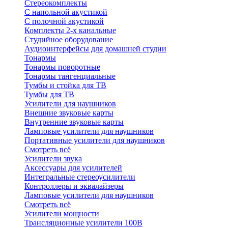
Стереокомплекты
C напольной акустикой
C полочной акустикой
Комплекты 2-х канальные
Студийное оборудование
Аудиоинтерфейсы для домашней студии
Тонармы
Тонармы поворотные
Тонармы тангенциальные
Тумбы и стойка для ТВ
Тумбы для ТВ
Усилители для наушников
Внешние звуковые карты
Внутренние звуковые карты
Ламповые усилители для наушников
Портативные усилители для наушников
Смотреть всё
Усилители звука
Аксессуары для усилителей
Интегральные стереоусилители
Контроллеры и эквалайзеры
Ламповые усилители для наушников
Смотреть всё
Усилители мощности
Трансляционные усилители 100В