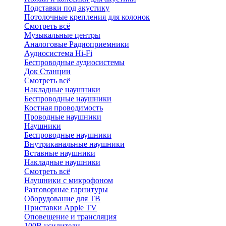
Подставки под акустику
Потолочные крепления для колонок
Смотреть всё
Музыкальные центры
Аналоговые Радиоприемники
Аудиосистема Hi-Fi
Беспроводные аудиосистемы
Док Станции
Смотреть всё
Накладные наушники
Беспроводные наушники
Костная проводимость
Проводные наушники
Наушники
Беспроводные наушники
Внутриканальные наушники
Вставные наушники
Накладные наушники
Смотреть всё
Наушники с микрофоном
Разговорные гарнитуры
Оборудование для ТВ
Приставки Apple TV
Оповещение и трансляция
100В усилители