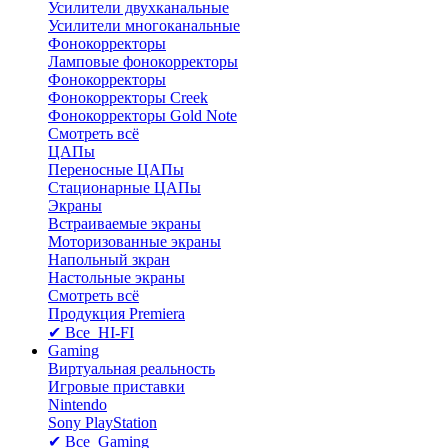
Усилители двухканальные
Усилители многоканальные
Фонокорректоры
Ламповые фонокорректоры
Фонокорректоры
Фонокорректоры Creek
Фонокорректоры Gold Note
Смотреть всё
ЦАПы
Переносные ЦАПы
Стационарные ЦАПы
Экраны
Встраиваемые экраны
Моторизованные экраны
Напольный зкран
Настольные экраны
Смотреть всё
Продукция Premiera
✔ Все HI-FI
Gaming
Виртуальная реальность
Игровые приставки
Nintendo
Sony PlayStation
✔ Все Gaming