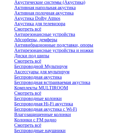
Акустические системы (Акустика)
Активная напольная акустика
Активная полочная акустика
Акустика Dolby Atmos
Акустика для телевизора
Смотреть всё
Антирезонансные устройства
Абсорберы, демферы
Антивибрационные подставки, опоры
Антирезонансные устройства и ножки
Диски под шипы
Смотреть всё
Беспроводной Мультирум
Аксессуары для мультирум
Беспроводная акустика
Беспроводная встраиваемая акустика
Комплекты MULTIROOM
Смотреть всё
Беспроводные колонки
Беспроводная Hi-Fi акустика
Беспроводная акустика с Wi-Fi
Влагозащищенные колонки
Колонки с FM радио
Смотреть всё
Беспроводные наушники