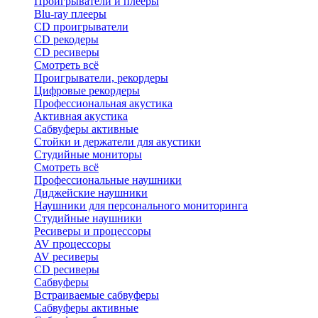
Проигрыватели и плееры
Blu-ray плееры
CD проигрыватели
CD рекодеры
CD ресиверы
Смотреть всё
Проигрыватели, рекордеры
Цифровые рекордеры
Профессиональная акустика
Активная акустика
Сабвуферы активные
Стойки и держатели для акустики
Студийные мониторы
Смотреть всё
Профессиональные наушники
Диджейские наушники
Наушники для персонального мониторинга
Студийные наушники
Ресиверы и процессоры
AV процессоры
AV ресиверы
CD ресиверы
Сабвуферы
Встраиваемые сабвуферы
Сабвуферы активные