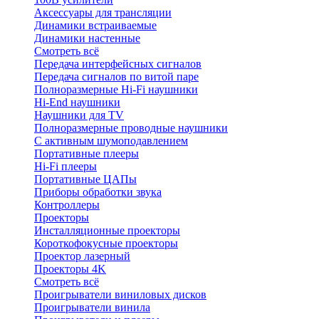
Аксессуары для трансляции
Динамики встраиваемые
Динамики настенные
Смотреть всё
Передача интерфейсных сигналов
Передача сигналов по витой паре
Полноразмерные Hi-Fi наушники
Hi-End наушники
Наушники для TV
Полноразмерные проводные наушники
С активным шумоподавлением
Портативные плееры
Hi-Fi плееры
Портативные ЦАПы
Приборы обработки звука
Контроллеры
Проекторы
Инсталляционные проекторы
Короткофокусные проекторы
Проектор лазерный
Проекторы 4K
Смотреть всё
Проигрыватели виниловых дисков
Проигрыватели винила