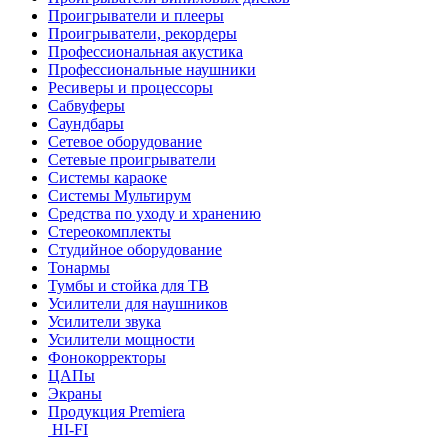
Проигрыватели и плееры
Проигрыватели, рекордеры
Профессиональная акустика
Профессиональные наушники
Ресиверы и процессоры
Сабвуферы
Саундбары
Сетевое оборудование
Сетевые проигрыватели
Системы караоке
Системы Мультирум
Средства по уходу и хранению
Стереокомплекты
Студийное оборудование
Тонармы
Тумбы и стойка для ТВ
Усилители для наушников
Усилители звука
Усилители мощности
Фонокорректоры
ЦАПы
Экраны
Продукция Premiera
HI-FI