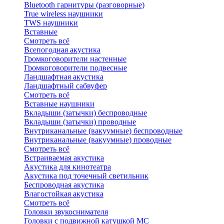
Bluetоoth гарнитуры (разговорные)
True wireless наушники
TWS наушники
Вставные
Смотреть всё
Всепогодная акустика
Громкоговорители настенные
Громкоговорители подвесные
Ландшафтная акустика
Ландшафтный сабвуфер
Смотреть всё
Вставные наушники
Вкладыши (затычки) беспроводные
Вкладыши (затычки) проводные
Внутриканальные (вакуумные) беспроводные
Внутриканальные (вакуумные) проводные
Смотреть всё
Встраиваемая акустика
Акустика для кинотеатра
Акустика под точечный светильник
Беспроводная акустика
Влагостойкая акустика
Смотреть всё
Головки звукоснимателя
Головки с подвижной катушкой MC