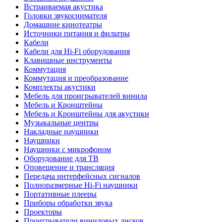
Встраиваемая акустика
Головки звукоснимателя
Домашние кинотеатры
Источники питания и фильтры
Кабели
Кабели для Hi-Fi оборудования
Клавишные инструменты
Коммутация
Коммутация и преобразование
Комплекты акустики
Мебель для проигрывателей винила
Мебель и Кронштейны
Мебель и Кронштейны для акустики
Музыкальные центры
Накладные наушники
Наушники
Наушники с микрофоном
Оборудование для ТВ
Оповещение и трансляция
Передача интерфейсных сигналов
Полноразмерные Hi-Fi наушники
Портативные плееры
Приборы обработки звука
Проекторы
Проигрыватели виниловых дисков