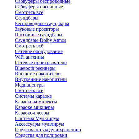
Сабвуферы беспроводные
Сабвуферы пассивные
Смотреть всё
Саундбары
Беспроводные саундбары
Звуковые проекторы
Пассивные саундбары
Саундбары Dolby Atmos
Смотреть всё
Сетевое оборудование
WiFi антенны
Сетевые проигрыватели
Bluetooth ресиверы
Внешние накопители
Внутренние накопители
Медиацентры
Смотреть всё
Системы караоке
Караоке-комплекты
Караоке-микшеры
Караоке-плееры
Системы Мультирум
Аксессуары мультирум
Средства по уходу и хранению
Средства для полировки