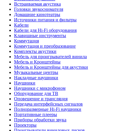
Встраиваемая акустика
Головки звукоснимателя
Домашние кинотеатры
Источники питания и фильтры
Кабели
Кабели для Hi-Fi оборудования
Клавишные инструменты
Коммутация
Коммутация и преобразование
Комплекты акустики
Мебель для проигрывателей винила
Мебель и Кронштейны
Мебель и Кронштейны для акустики
Музыкальные центры
Накладные наушники
Наушники
Наушники с микрофоном
Оборудование для ТВ
Оповещение и трансляция
Передача интерфейсных сигналов
Полноразмерные Hi-Fi наушники
Портативные плееры
Приборы обработки звука
Проекторы
Проигрыватели виниловых дисков