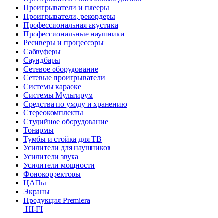
Проигрыватели и плееры
Проигрыватели, рекордеры
Профессиональная акустика
Профессиональные наушники
Ресиверы и процессоры
Сабвуферы
Саундбары
Сетевое оборудование
Сетевые проигрыватели
Системы караоке
Системы Мультирум
Средства по уходу и хранению
Стереокомплекты
Студийное оборудование
Тонармы
Тумбы и стойка для ТВ
Усилители для наушников
Усилители звука
Усилители мощности
Фонокорректоры
ЦАПы
Экраны
Продукция Premiera
HI-FI