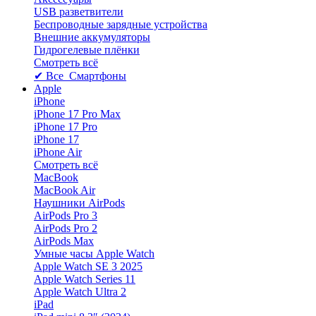
USB разветвители
Беспроводные зарядные устройства
Внешние аккумуляторы
Гидрогелевые плёнки
Смотреть всё
✔ Все Смартфоны
Apple
iPhone
iPhone 17 Pro Max
iPhone 17 Pro
iPhone 17
iPhone Air
Смотреть всё
MacBook
MacBook Air
Наушники AirPods
AirPods Pro 3
AirPods Pro 2
AirPods Max
Умные часы Apple Watch
Apple Watch SE 3 2025
Apple Watch Series 11
Apple Watch Ultra 2
iPad