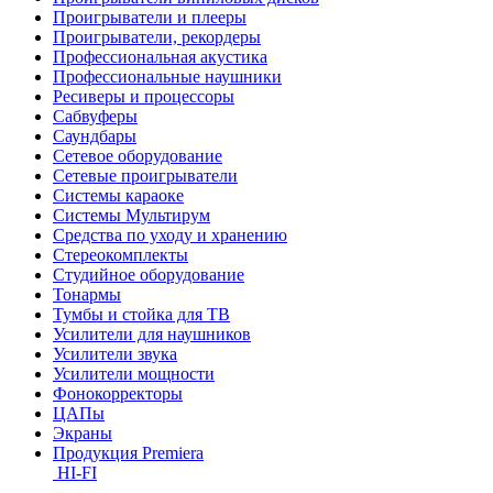
Проигрыватели и плееры
Проигрыватели, рекордеры
Профессиональная акустика
Профессиональные наушники
Ресиверы и процессоры
Сабвуферы
Саундбары
Сетевое оборудование
Сетевые проигрыватели
Системы караоке
Системы Мультирум
Средства по уходу и хранению
Стереокомплекты
Студийное оборудование
Тонармы
Тумбы и стойка для ТВ
Усилители для наушников
Усилители звука
Усилители мощности
Фонокорректоры
ЦАПы
Экраны
Продукция Premiera
HI-FI