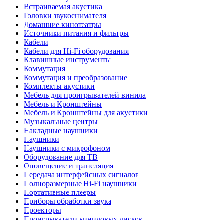
Встраиваемая акустика
Головки звукоснимателя
Домашние кинотеатры
Источники питания и фильтры
Кабели
Кабели для Hi-Fi оборудования
Клавишные инструменты
Коммутация
Коммутация и преобразование
Комплекты акустики
Мебель для проигрывателей винила
Мебель и Кронштейны
Мебель и Кронштейны для акустики
Музыкальные центры
Накладные наушники
Наушники
Наушники с микрофоном
Оборудование для ТВ
Оповещение и трансляция
Передача интерфейсных сигналов
Полноразмерные Hi-Fi наушники
Портативные плееры
Приборы обработки звука
Проекторы
Проигрыватели виниловых дисков