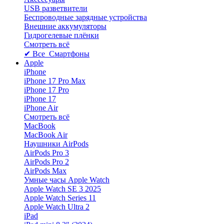
USB разветвители
Беспроводные зарядные устройства
Внешние аккумуляторы
Гидрогелевые плёнки
Смотреть всё
✔ Все Смартфоны
Apple
iPhone
iPhone 17 Pro Max
iPhone 17 Pro
iPhone 17
iPhone Air
Смотреть всё
MacBook
MacBook Air
Наушники AirPods
AirPods Pro 3
AirPods Pro 2
AirPods Max
Умные часы Apple Watch
Apple Watch SE 3 2025
Apple Watch Series 11
Apple Watch Ultra 2
iPad