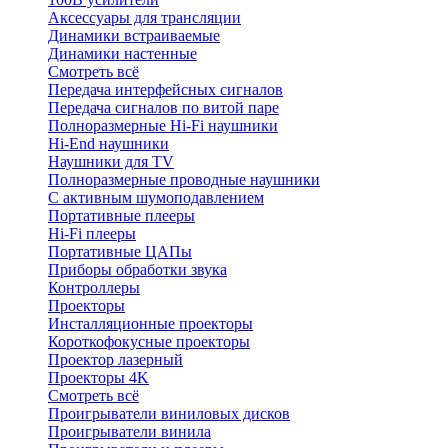
Аксессуары для трансляции
Динамики встраиваемые
Динамики настенные
Смотреть всё
Передача интерфейсных сигналов
Передача сигналов по витой паре
Полноразмерные Hi-Fi наушники
Hi-End наушники
Наушники для TV
Полноразмерные проводные наушники
С активным шумоподавлением
Портативные плееры
Hi-Fi плееры
Портативные ЦАПы
Приборы обработки звука
Контроллеры
Проекторы
Инсталляционные проекторы
Короткофокусные проекторы
Проектор лазерный
Проекторы 4K
Смотреть всё
Проигрыватели виниловых дисков
Проигрыватели винила