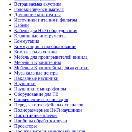
Встраиваемая акустика
Головки звукоснимателя
Домашние кинотеатры
Источники питания и фильтры
Кабели
Кабели для Hi-Fi оборудования
Клавишные инструменты
Коммутация
Коммутация и преобразование
Комплекты акустики
Мебель для проигрывателей винила
Мебель и Кронштейны
Мебель и Кронштейны для акустики
Музыкальные центры
Накладные наушники
Наушники
Наушники с микрофоном
Оборудование для ТВ
Оповещение и трансляция
Передача интерфейсных сигналов
Полноразмерные Hi-Fi наушники
Портативные плееры
Приборы обработки звука
Проекторы
Проигрыватели виниловых дисков