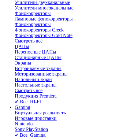
Усилители двухканальные
Усилители многоканальные
Фонокорректоры
Ламповые фонокорректоры
Фонокорректоры
Фонокорректоры Creek
Фонокорректоры Gold Note
Смотреть всё
ЦАПы
Переносные ЦАПы
Стационарные ЦАПы
Экраны
Встраиваемые экраны
Моторизованные экраны
Напольный зкран
Настольные экраны
Смотреть всё
Продукция Premiera
✔ Все HI-FI
Gaming
Виртуальная реальность
Игровые приставки
Nintendo
Sony PlayStation
✔ Все Gaming