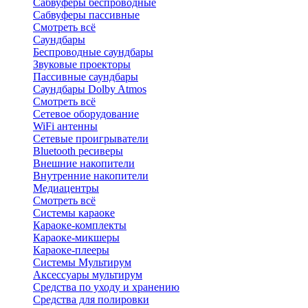
Сабвуферы беспроводные
Сабвуферы пассивные
Смотреть всё
Саундбары
Беспроводные саундбары
Звуковые проекторы
Пассивные саундбары
Саундбары Dolby Atmos
Смотреть всё
Сетевое оборудование
WiFi антенны
Сетевые проигрыватели
Bluetooth ресиверы
Внешние накопители
Внутренние накопители
Медиацентры
Смотреть всё
Системы караоке
Караоке-комплекты
Караоке-микшеры
Караоке-плееры
Системы Мультирум
Аксессуары мультирум
Средства по уходу и хранению
Средства для полировки