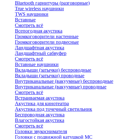
Bluetоoth гарнитуры (разговорные)
True wireless наушники
TWS наушники
Вставные
Смотреть всё
Всепогодная акустика
Громкоговорители настенные
Громкоговорители подвесные
Ландшафтная акустика
Ландшафтный сабвуфер
Смотреть всё
Вставные наушники
Вкладыши (затычки) беспроводные
Вкладыши (затычки) проводные
Внутриканальные (вакуумные) беспроводные
Внутриканальные (вакуумные) проводные
Смотреть всё
Встраиваемая акустика
Акустика для кинотеатра
Акустика под точечный светильник
Беспроводная акустика
Влагостойкая акустика
Смотреть всё
Головки звукоснимателя
Головки с подвижной катушкой MC