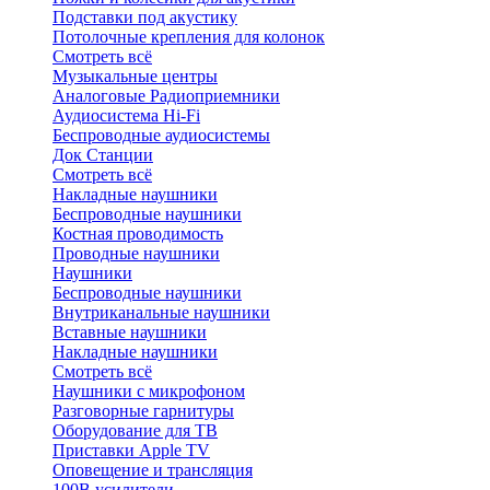
Подставки под акустику
Потолочные крепления для колонок
Смотреть всё
Музыкальные центры
Аналоговые Радиоприемники
Аудиосистема Hi-Fi
Беспроводные аудиосистемы
Док Станции
Смотреть всё
Накладные наушники
Беспроводные наушники
Костная проводимость
Проводные наушники
Наушники
Беспроводные наушники
Внутриканальные наушники
Вставные наушники
Накладные наушники
Смотреть всё
Наушники с микрофоном
Разговорные гарнитуры
Оборудование для ТВ
Приставки Apple TV
Оповещение и трансляция
100В усилители