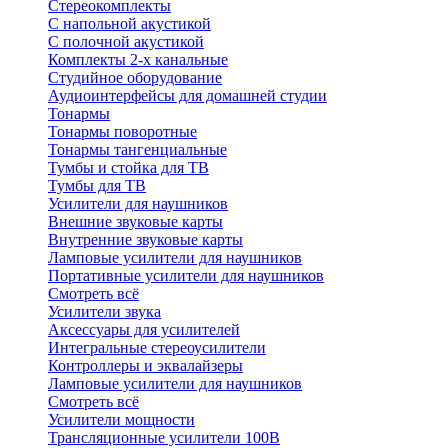
Стереокомплекты
C напольной акустикой
C полочной акустикой
Комплекты 2-х канальные
Студийное оборудование
Аудиоинтерфейсы для домашней студии
Тонармы
Тонармы поворотные
Тонармы тангенциальные
Тумбы и стойка для ТВ
Тумбы для ТВ
Усилители для наушников
Внешние звуковые карты
Внутренние звуковые карты
Ламповые усилители для наушников
Портативные усилители для наушников
Смотреть всё
Усилители звука
Аксессуары для усилителей
Интегральные стереоусилители
Контроллеры и эквалайзеры
Ламповые усилители для наушников
Смотреть всё
Усилители мощности
Трансляционные усилители 100В