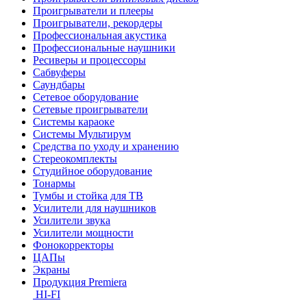
Проигрыватели и плееры
Проигрыватели, рекордеры
Профессиональная акустика
Профессиональные наушники
Ресиверы и процессоры
Сабвуферы
Саундбары
Сетевое оборудование
Сетевые проигрыватели
Системы караоке
Системы Мультирум
Средства по уходу и хранению
Стереокомплекты
Студийное оборудование
Тонармы
Тумбы и стойка для ТВ
Усилители для наушников
Усилители звука
Усилители мощности
Фонокорректоры
ЦАПы
Экраны
Продукция Premiera
HI-FI