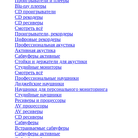
Проигрыватели и плееры
Blu-ray плееры
CD проигрыватели
CD рекодеры
CD ресиверы
Смотреть всё
Проигрыватели, рекордеры
Цифровые рекордеры
Профессиональная акустика
Активная акустика
Сабвуферы активные
Стойки и держатели для акустики
Студийные мониторы
Смотреть всё
Профессиональные наушники
Диджейские наушники
Наушники для персонального мониторинга
Студийные наушники
Ресиверы и процессоры
AV процессоры
AV ресиверы
CD ресиверы
Сабвуферы
Встраиваемые сабвуферы
Сабвуферы активные